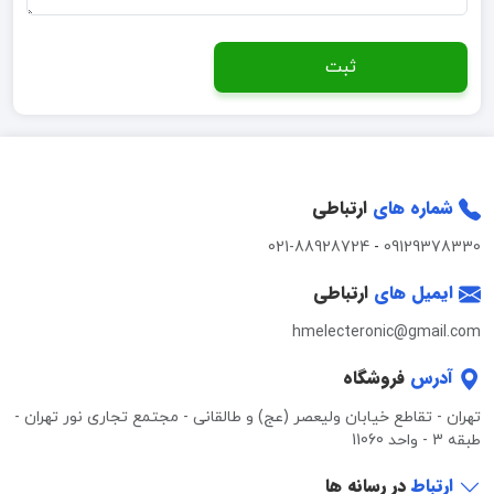
ثبت
شماره های
ارتباطی
021-88928724
-
09129378330
ایمیل های
ارتباطی
hmelecteronic@gmail.com
آدرس
فروشگاه
تهران - تقاطع خیابان ولیعصر (عج) و طالقانی - مجتمع تجاری نور تهران -
طبقه 3 - واحد 11060
ارتباط
در رسانه ها