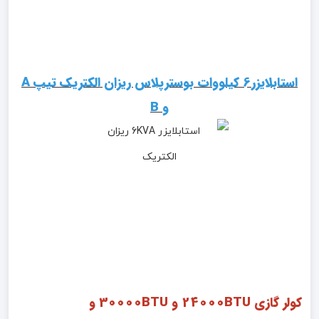
استابلایزر6 کیلووات بوسترپلاس ریزان الکتریک تیپ A
و B
کولر گازی 24000BTU و 30000BTU و