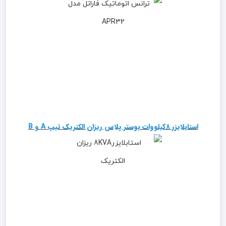
استابلایزر ۸کیلووات بوستر پلاس ریزان الکتریک تیپ A و B