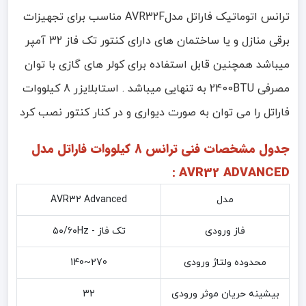
ترانس اتوماتیک فاراتل مدلAVR32F مناسب برای تجهیزات
برقی منازل و یا ساختمان های دارای کنتور تک فاز 32 آمپر
میباشد همچنین قابل استفاده برای کولر های گازی با توان
مصرفی 2400BTU به تنهایی میباشد . استابلایزر 8 کیلووات
فاراتل را می توان به صورت دیواری و در کنار کنتور نصب کرد
جدول مشخصات فنی ترانس 8 کیلووات فاراتل مدل
AVR32 ADVANCED :
مدل
AVR32 Advanced
فاز ورودی
تک فاز - ۵۰/۶۰Hz
محدوده ولتاژ ورودی
270~140
بیشینه حریان موثر ورودی
32