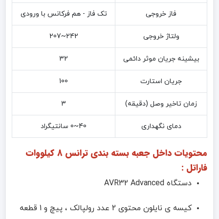
فاز خروجی
تک فاز - هم فرکانس با ورودی
ولتاژ خروجی
242~207
بیشینه جریان موثر دائمی
32
جریان استارت
100
زمان تاخیر وصل (دقیقه)
3
دمای نگهداری
40~0 سانتیگراد
محتویات داخل جعبه بسته بندی ترانس 8 کیلووات
فاراتل :
دستگاه AVR32 Advanced
کیسه ی نایلون محتوی 2 عدد رولپالک ، پیچ و 1 قطعه