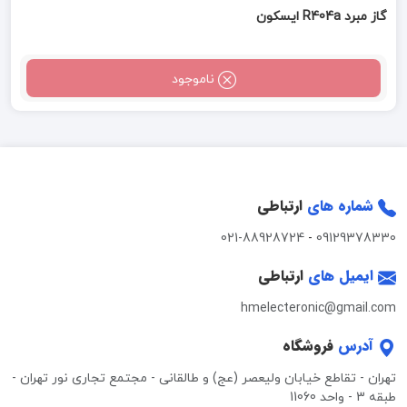
گاز مبرد R404a ایسکون
ناموجود
شماره های
ارتباطی
021-88928724
-
09129378330
ایمیل های
ارتباطی
hmelecteronic@gmail.com
آدرس
فروشگاه
تهران - تقاطع خیابان ولیعصر (عج) و طالقانی - مجتمع تجاری نور تهران -
طبقه 3 - واحد 11060