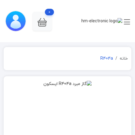
0
خانه
R404a