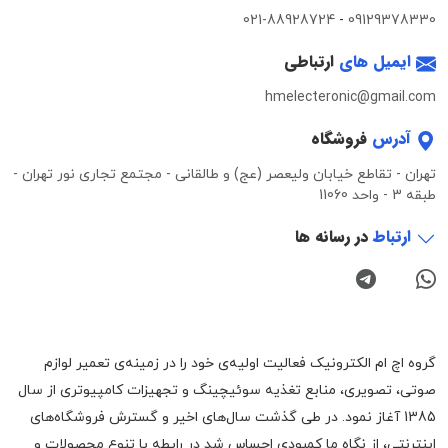
021-88928724
-
09129378330
ایمیل های
ارتباطی
hmelecteronic@gmail.com
آدرس
فروشگاه
تهران - تقاطع خیابان ولیعصر (عج) و طالقانی - مجتمع تجاری نور تهران -
طبقه 3 - واحد 11060
ارتباط
در رسانه ها
گروه اچ ام الکترونیک فعالیت اولیه‌ی خود را در زمینه‌‌ی تعمیر لوازم
صوتی، تصویری، منابع تغذیه سوئیچینگ و تجهیزات کامپیوتری از سال
1385 آغاز نمود. در طی گذشت سال‌های اخیر و گسترش فروشگاه‌های
اینترنتی، از نگاه ما کمبودی احساس شد در رابطه با تنوع محصولات و