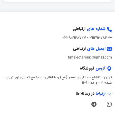
شماره های
ارتباطی
021-88928724
-
09129378330
ایمیل های
ارتباطی
hmelecteronic@gmail.com
آدرس
فروشگاه
تهران - تقاطع خیابان ولیعصر (عج) و طالقانی - مجتمع تجاری نور تهران -
طبقه 3 - واحد 11060
ارتباط
در رسانه ها