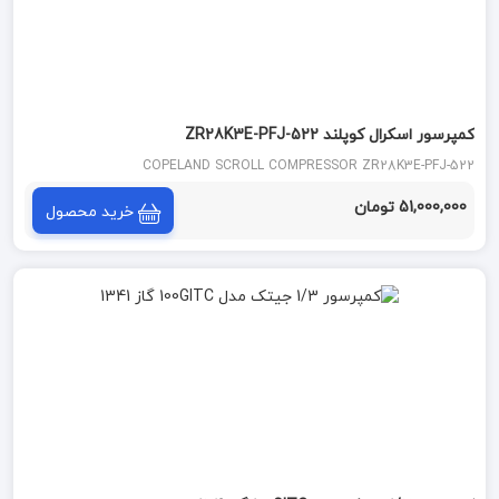
کمپرسور اسکرال کوپلند ZR28K3E-PFJ-522
COPELAND SCROLL COMPRESSOR ZR28K3E-PFJ-522
51,000,000 تومان
خرید محصول