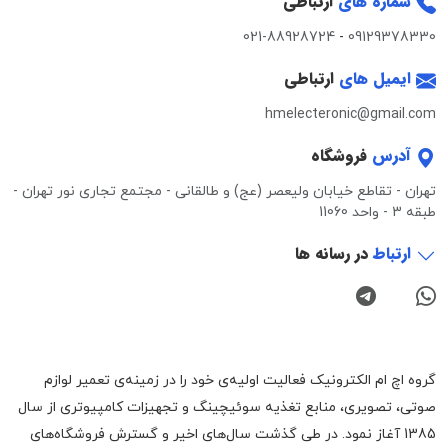
شماره های
ارتباطی
021-88928724
-
09129378330
ایمیل های
ارتباطی
hmelecteronic@gmail.com
آدرس
فروشگاه
تهران - تقاطع خیابان ولیعصر (عج) و طالقانی - مجتمع تجاری نور تهران -
طبقه 3 - واحد 11060
ارتباط
در رسانه ها
گروه اچ ام الکترونیک فعالیت اولیه‌ی خود را در زمینه‌‌ی تعمیر لوازم
صوتی، تصویری، منابع تغذیه سوئیچینگ و تجهیزات کامپیوتری از سال
1385 آغاز نمود. در طی گذشت سال‌های اخیر و گسترش فروشگاه‌های