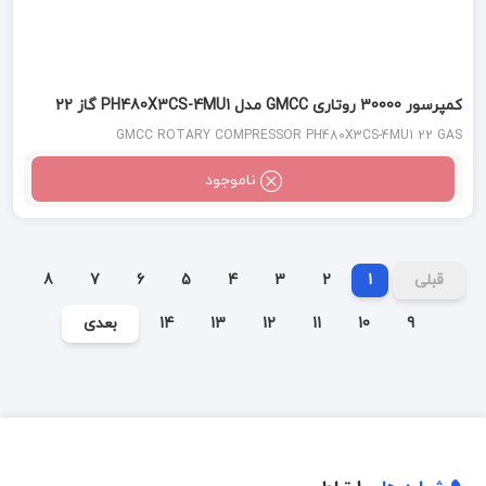
کمپرسور 30000 روتاری GMCC مدل PH480X3CS-4MU1 گاز 22
GMCC ROTARY COMPRESSOR PH480X3CS-4MU1 22 GAS
ناموجود
قبلی
1
2
3
4
5
6
7
8
9
10
11
12
13
14
بعدی