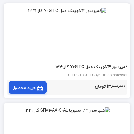
کمپرسور 1/4جیتک مدل 70GITC گاز 134
GITECH 70GITC 1/4 HP compressor
13,000,000 تومان
خرید محصول