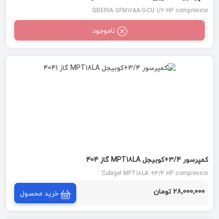
SIBERIA GFM12AA-S-CU 1/2 HP compressor
ناموجود
کمپرسور 3/4+کوبیجل MPT18LA گاز 404
Cubigel MPT18LA +3/4 HP compressor
28,000,000 تومان
خرید محصول