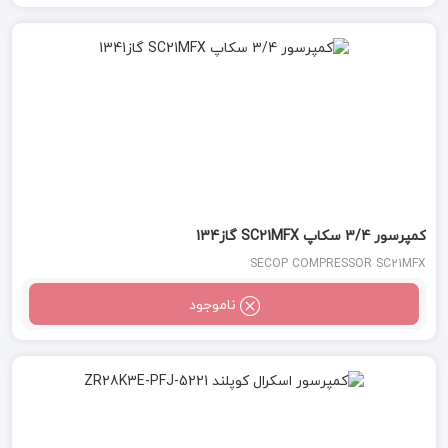
کمپرسور 3/4 سکاپ SC21MFX گاز134
SECOP COMPRESSOR SC21MFX
ناموجود