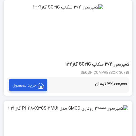
کمپرسور 3/4 سکاپ SC21G گاز134
SECOP COMPRESSOR SC21G
32,000,000 تومان
خرید محصول