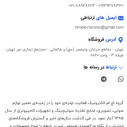
021-88928724
-
09129378330
ایمیل های
ارتباطی
hmelecteronic@gmail.com
آدرس
فروشگاه
تهران - تقاطع خیابان ولیعصر (عج) و طالقانی - مجتمع تجاری نور تهران -
طبقه 3 - واحد 11060
ارتباط
در رسانه ها
گروه اچ ام الکترونیک فعالیت اولیه‌ی خود را در زمینه‌‌ی تعمیر لوازم
صوتی، تصویری، منابع تغذیه سوئیچینگ و تجهیزات کامپیوتری از سال
1385 آغاز نمود. در طی گذشت سال‌های اخیر و گسترش فروشگاه‌های
اینترنتی، از نگاه ما کمبودی احساس شد در رابطه با تنوع محصولات و