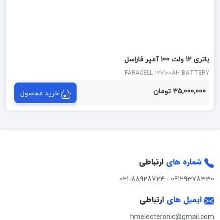
باتری 12 ولت 100 آمپر فاراسل
FARACELL 12V100AH BATTERY
35,000,000 تومان
خرید محصول
شماره های
ارتباطی
021-88928724
-
09129378330
ایمیل های
ارتباطی
hmelecteronic@gmail.com