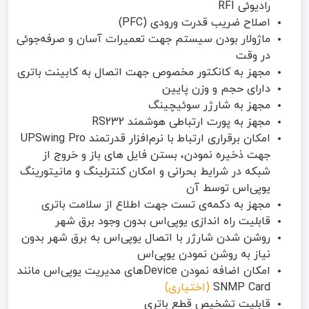
رادیوئی RFI
اصلاح ضریب قدرت ورودی (PFC)
ماژولار بودن سیستم جهت تعمیرات آسان و صرفه‌جوئی
در وقت
مجهز به کانکتور مخصوص جهت اتصال به کابینت باتری
دارای حجم و وزن پایین
مجهز به شارژر سوئیچینگ
مجهز به پورت ارتباطی هوشمند RS232
امکان برقراری ارتباط با نرم‌افزار قدرتمند UPSwing Pro
جهت ذخیره نمودن، بستن فایل های باز و خروج از
شبکه در شرایط بحرانی و امکان کنترلینگ و مانیتورینگ
یوپی‌اس توسط آن
مجهز به دکمه‌ی تست جهت اطلاع از سلامت باتری
قابلیت راه اندازی یوپی‌اس بدون وجود برق شهر
روشن شدن شارژر با اتصال یوپی‌اس به برق شهر بدون
نیاز به روشن نمودن یوپی‌اس
امکان اضافه نمودن Deviceهای مدیریت یوپی‌اس مانند
SNMP Card
(اختیاری)
قابلیت تشخیص قطع باتری