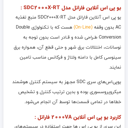
یو پی اس آنلاین فاراتل مدل SDC2000X-RT :
یو پی اس آنلاین فاراتل مدل SDC2000X-RT منبع تغذیه
AC
بدون وقفه
(
On-Line
)
هست که با تـکنولوژی
Double
Conversion
طـراحی شده و قـادر است بدون توجه به
نوسانات، اختلالات برق شهر و حتی قطع آن، همـواره برق
سینوسی کامل با دامنه ولتاژ و فرکانس مناسب تامین
نمایند.
یوپی‌اس‌های سری
SDC
مجـهز به سیستم کنترل هوشمند
میکروپروسسوری بوده و بدین ترتیب کنترل و تشخیص
خطاها در تمامی قسمت‌ها توسط آن انجام می‌شود.
کاربرد یو پی اس آنلاین 2000VA فاراتل :
این سری از یو پی اس ها جهت استفاده در سیستم‌های