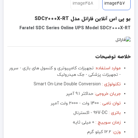
یو پی اس آنلاین فاراتل مدل SDC2000X-RT
Faratel SDC Series Online UPS Model SDC2000X-RT
خلاصه توضیحات
موارد استفاده:
تجهیزات کامپیوتری و کنسول های بازی - سرور
- تجهیزات پزشکی - جک هیدرولیک
تکنولوژی :
Smart On-Line Double Conversion
جریان خروجی:
حداکثر 9.1 آمپر
توان نامی :
1400 وات - 2000 ولت آمپر
باتری :
96V-DC - اکسترنال
زمان سوییچ :
0 میلی ثایه
وزن:
12.2 کیلو گرم