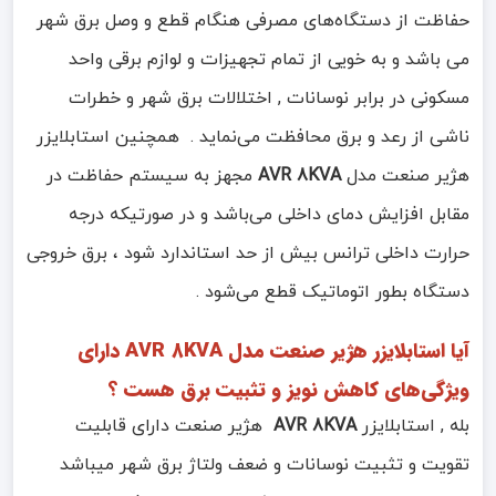
حفاظت از دستگاه‌های مصرفی هنگام قطع و وصل برق شهر
می باشد و به خویی از تمام تجهیزات و لوازم برقی واحد
مسکونی در برابر نوسانات , اختلالات برق شهر و خطرات
ناشی از رعد و برق ﻣﺤﺎﻓﻈﺖ میﻧﻤﺎﻳﺪ . همچنین استابلایزر
هژیر صنعت مدل
AVR 8KVA
مجهز به سیستم حفاظت در
مقابل افزایش دمای داخلی می‌باشد و در صورتیکه درجه
حرارت داخلی ترانس بیش از حد استاندارد شود ، برق خروجی
دستگاه بطور اتوماتیک قطع می‌شود .
آیا استابلایزر هژیر صنعت مدل AVR 8KVA دارای
ویژگی‌های کاهش نویز و تثبیت برق هست ؟
بله , استابلایزر
AVR 8KVA
هژیر صنعت دارای قابلیت
تقویت و تثبیت نوسانات و ضعف ولتاژ برق شهر میباشد