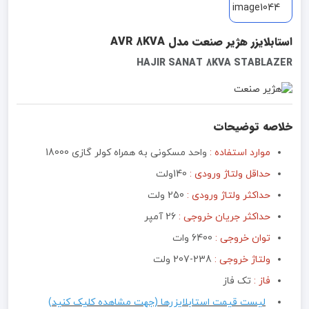
استابلایزر هژیر صنعت مدل AVR 8KVA
HAJIR SANAT 8KVA STABLAZER
خلاصه توضیحات
موارد استفاده :
واحد مسکونی به همراه کولر گازی 18000
حداقل ولتاژ ورودی :
140ولت
حداکثر ولتاژ ورودی :
250 ولت
حداکثر جریان خروجی :
26 آمپر
توان خروجی :‌
6400 وات
ولتاژ خروجی :
238-207 ولت
فاز :
تک فاز
لیست قیمت استابلایزرها (جهت مشاهده کلیک کنید)