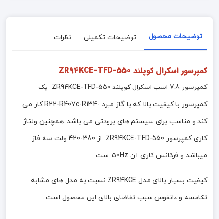
توضیحات محصول
توضیحات تکمیلی
نظرات
کمپرسور اسکرال کوپلند ZR94KCE-TFD-550
کمپرسور 7.8 اسب اسکرال کوپلند ZR94KCE-TFD-550 یک
کمپرسور با کیفیت بالا که با گاز مبرد -R22-R407c-R134 کار می
کند و مناسب برای سیستم های برودتی می باشد .همچنین ولتاژ
کاری کمپرسور ZR94KCE-TFD-550 از 380-420 ولت سه فاز
میباشد و فرکانس کاری آن 50Hz است .
کیفیت بسیار بالای مدل ZR94KCE نسبت به مدل های مشابه
تکامسه و دانفوس سبب تقاضای بالای این محصول است .