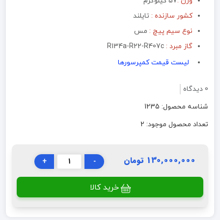
وزن :
57 کیلوگرم
کشور سازنده :
تایلند
نوع سیم پیچ :
مس
گاز مبرد :
R134a-R22-R407c
لیست قیمت کمپرسورها
0 دیدگاه
شناسه محصول: 1235
تعداد محصول موجود: 2
130,000,000 تومان
+
-
خرید کالا