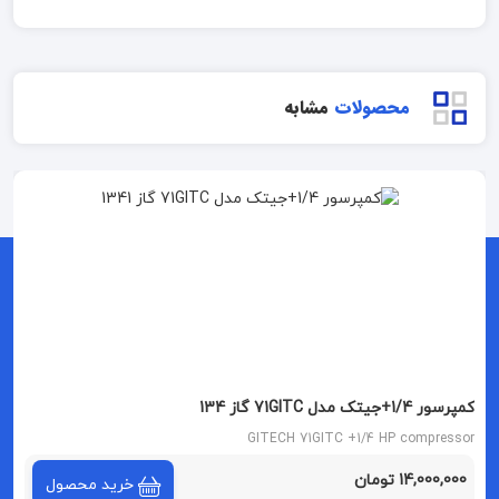
محصولات
مشابه
کمپرسور 1/4+جیتک مدل 71GITC گاز 134
GITECH 71GITC +1/4 HP compressor
14,000,000 تومان
خرید محصول