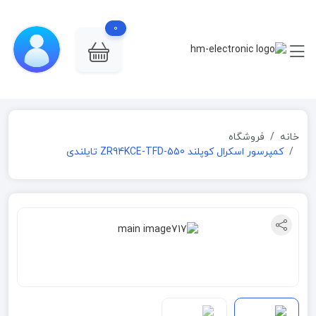
0
خانه
فروشگاه
کمپرسور اسکرال کوپلند ZR94KCE-TFD-550 تایلندی