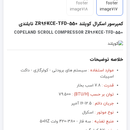
کمپرسور اسکرال کوپلند ZR94KCE-TFD-550 تایلندی
COPELAND SCROLL COMPRESSOR ZR94KCE-TFD-550
خلاصه توضیحات
موارد استفاده :
سیستم های برودتی - کولرگازی - داکت
اسپیلت
قدرت :
7.8 اسب بخار
توان بر حسب (BTU/H) :
79.500
جریان دائم :
12.5-16 آمپر
نوع موتور :‌
اسکرال
منبع تغذیه :‌
سه فاز - 380-420 ولت 50HZ