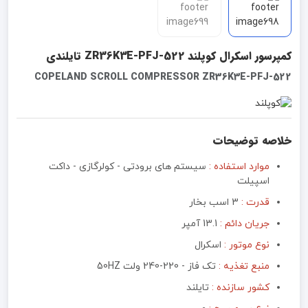
کمپرسور اسکرال کوپلند ZR36K3E-PFJ-522 تایلندی
COPELAND SCROLL COMPRESSOR ZR36K3E-PFJ-522
خلاصه توضیحات
موارد استفاده :
سیستم های برودتی - کولرگازی - داکت
اسپیلت
قدرت :
3 اسب بخار
جریان دائم :
13.1 آمپر
نوع موتور :‌
اسکرال
منبع تغذیه :‌
تک فاز - 220-240 ولت 50HZ
کشور سازنده :
تایلند