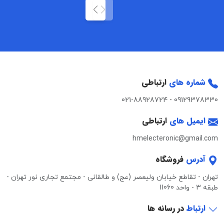
شماره های
ارتباطی
021-88928724
-
09129378330
ایمیل های
ارتباطی
hmelecteronic@gmail.com
آدرس
فروشگاه
تهران - تقاطع خیابان ولیعصر (عج) و طالقانی - مجتمع تجاری نور تهران -
طبقه 3 - واحد 11060
ارتباط
در رسانه ها