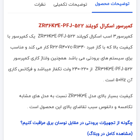
توضیحات محصول
توضیحات تکمیلی
نظرات
کمپرسور اسکرال کوپلند ZR36K3E-PFJ-522
کمپرسور3 اسب اسکرال کوپلند ZR36K3E-PFJ-522 یک کمپرسور با
کیفیت بالا که با گاز مبرد -R22-R407c-R134 کار می کند و مناسب
برای سیستم های برودتی می باشد .همچنین ولتاژ کاری کمپرسور
ZR36K3E-PFJ-522 از 220-240 ولت تکفاز میباشد و فرکانس کاری
آن 50Hz است .
کیفیت بسیار بالای مدل ZR36K3E نسبت به مدل های مشابه
تکامسه و دانفوس سبب تقاضای بالای این محصول است .
چگونه از تجهیزات برودتی در مقابل نوسان برق مراقبت کنیم؟
(مشاهده کامل در وبلاگ)