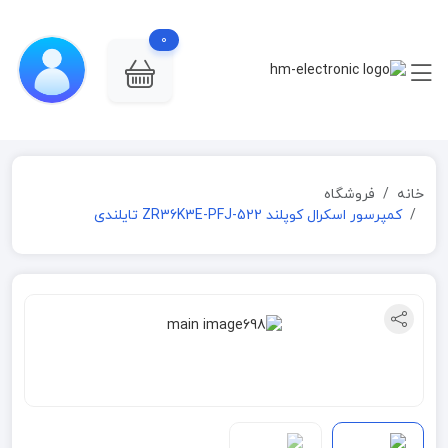
0
خانه
فروشگاه
کمپرسور اسکرال کوپلند ZR36K3E-PFJ-522 تایلندی