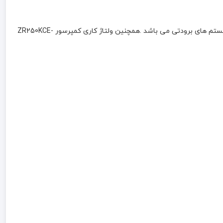
کمپرسور 15.8 اسب اسکرال کوپلند ZR250KCE-TED-522 یک کمپرسور با کیفیت بالا که با گاز مبرد -R22-R407c-R134 کار می کند و مناسب برای سیستم های برودتی می باشد .همچنین ولتاژ کاری کمپرسور ZR250KCE-