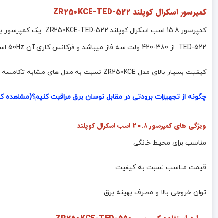
کمپرسور اسکرال کوپلند ZR250KCE-TED-522
TED-522 از 380-420 ولت سه فاز میباشد و فرکانس کاری آن 50Hz است .
کیفیت بسیار بالای مدل ZR250KCE نسبت به مدل های مشابه تکامسه و دانفوس سبب تقاضای بالای این محصول است .
چگونه از تجهیزات برودتی در مقابل نوسان برق مراقبت کنیم؟(مشاهده کا
ویژگی های کمپرسور 20.8 اسب اسکرال کوپلند
مناسب برای محیط خانگی
قیمت مناسب نسبت به کیفیت
توان خروجی بالا و مصرف بهینه برق