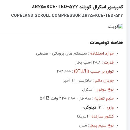
کمپرسور اسکرال کوپلند ZR250KCE-TED-522
COPELAND SCROLL COMPRESSOR ZR250KCE-TED-522
خلاصه توضیحات
موارد استفاده :
سیستم های برودتی - صنعتی
قدرت :
20.8 اسب بخار
توان بر حسب (BTU/H) :
204.000
جریان دائم :
ماکزیمم 42 آمپر
نوع موتور :‌
اسکرال
منبع تغذیه :‌
سه فاز - 380-420 ولت 50HZ
وزن :
139 کیلوگرم
کشور سازنده :
آمریکا
نوع سیم پیچ :
مس