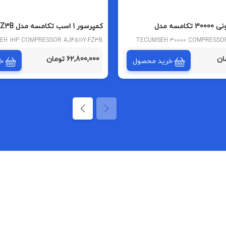
کمپرسور پیستونی 30000 تکامسه مدل
کمپرسور 1 ا
(CAJ4511Y~CAJP4511Y) مبرد R134
EH 1HP COMPRESSOR AJ4511Y-FZ3B
TECUMSEH 30000 COMPRESS
(CAJ4511Y~CAJP4511Y) MODEL R134 REFRIGERANT
MODEL R2
62,800,000 تومان
خرید محصول
خ