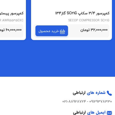
کمپرسور 3/4 سکاپ SC21G گاز134
AWR5535EXC مبرد R22
OR AWR5535EXC
SECOP COMPRESSOR SC21G
2 REFRIGERANT
32,000,000 تومان
60,000,000 تومان
خرید محصول
شماره های
ارتباطی
021-88928724
-
09129378330
ایمیل های
ارتباطی