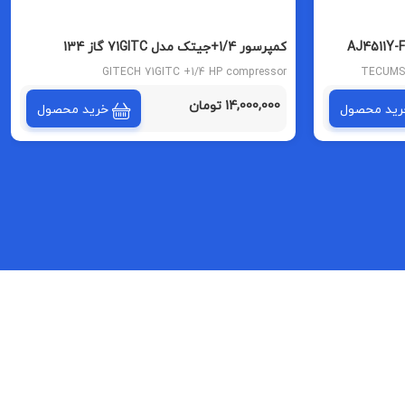
سب تکامسه مدل AJ4511Y-FZ3B
کمپرسور 1/4+جیتک مدل 71GITC گاز 134
GITECH 71GITC +1/4 HP compressor
TECUMS
14,000,000 تومان
رید محصول
خرید محصول