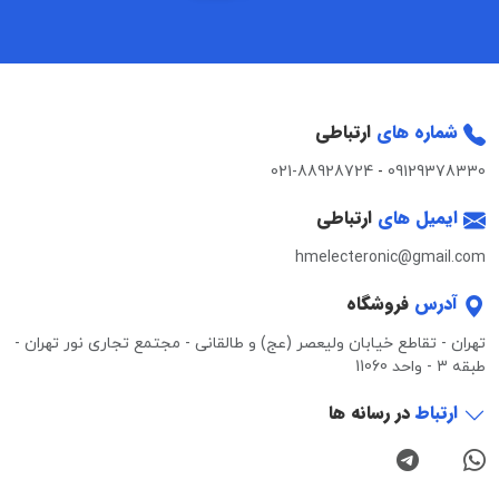
شماره های
ارتباطی
021-88928724
-
09129378330
ایمیل های
ارتباطی
hmelecteronic@gmail.com
آدرس
فروشگاه
تهران - تقاطع خیابان ولیعصر (عج) و طالقانی - مجتمع تجاری نور تهران -
طبقه 3 - واحد 11060
ارتباط
در رسانه ها