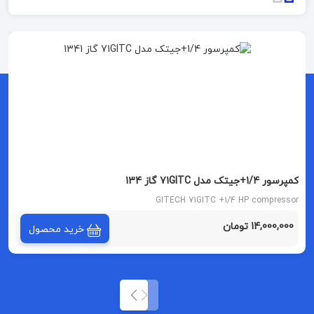
کمپرسور 1/4+جیتک مدل 71GITC گاز 134
GITECH 71GITC +1/4 HP compressor
14,000,000 تومان
خرید محصول