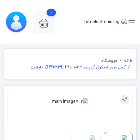
0
خانه
فروشگاه
کمپرسور اسکرال کوپلند ZR42K3E-PFJ-522 تایلندی