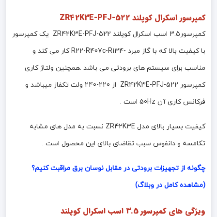
کمپرسور اسکرال کوپلند ZR42K3E-PFJ-522
کمپرسور3.5 اسب اسکرال کوپلند ZR42K3E-PFJ-522 یک کمپرسور
با کیفیت بالا که با گاز مبرد -R22-R407c-R134 کار می کند و
مناسب برای سیستم های برودتی می باشد .همچنین ولتاژ کاری
کمپرسور ZR42K3E-PFJ-522 از 220-240 ولت تکفاز میباشد و
فرکانس کاری آن 50Hz است .
کیفیت بسیار بالای مدل ZR42K3E نسبت به مدل های مشابه
تکامسه و دانفوس سبب تقاضای بالای این محصول است .
چگونه از تجهیزات برودتی در مقابل نوسان برق مراقبت کنیم؟
(مشاهده کامل در وبلاگ)
ویژگی های کمپرسور 3.5 اسب اسکرال کوپلند