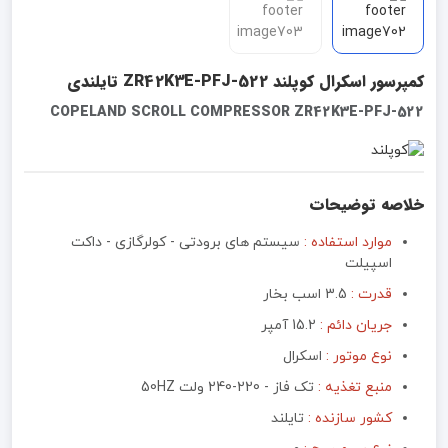
کمپرسور اسکرال کوپلند ZR42K3E-PFJ-522 تایلندی
COPELAND SCROLL COMPRESSOR ZR42K3E-PFJ-522
خلاصه توضیحات
موارد استفاده :
سیستم های برودتی - کولرگازی - داکت
اسپیلت
قدرت :
3.5 اسب بخار
جریان دائم :
15.2 آمپر
نوع موتور :‌
اسکرال
منبع تغذیه :‌
تک فاز - 220-240 ولت 50HZ
کشور سازنده :
تایلند