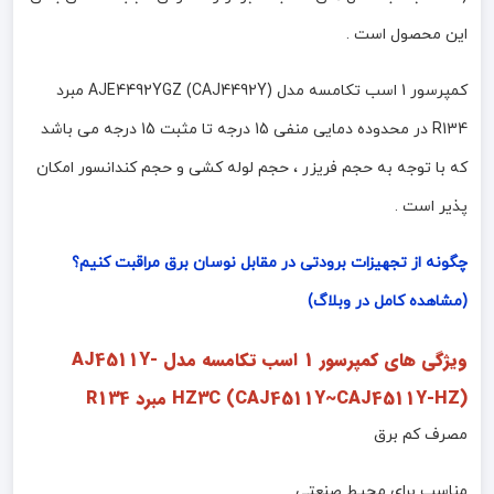
این محصول است .
کمپرسور 1 اسب تکامسه مدل AJE4492YGZ (CAJ4492Y) مبرد
R134 در محدوده دمایی منفی 15 درجه تا مثبت 15 درجه می باشد
که با توجه به حجم فریزر ، حجم لوله کشی و حجم کندانسور امکان
پذیر است .
چگونه از تجهیزات برودتی در مقابل نوسان برق مراقبت کنیم؟
(مشاهده کامل در وبلاگ)
ویژگی های کمپرسور 1 اسب تکامسه مدل AJ4511Y-
HZ3C (CAJ4511Y~CAJ4511Y-HZ) مبرد R134
مصرف کم برق
مناسب برای محیط صنعتی