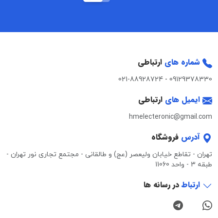
شماره های
ارتباطی
021-88928724
-
09129378330
ایمیل های
ارتباطی
hmelecteronic@gmail.com
آدرس
فروشگاه
تهران - تقاطع خیابان ولیعصر (عج) و طالقانی - مجتمع تجاری نور تهران -
طبقه 3 - واحد 11060
ارتباط
در رسانه ها