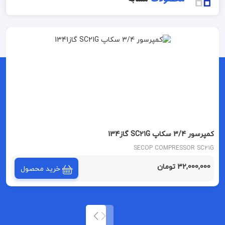
کمپرسور 3/4 سکاپ SC21G گاز134
SECOP COMPRESSOR SC21G
32,000,000 تومان
خرید محصول