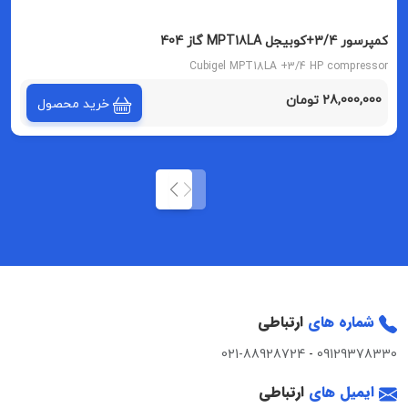
کمپرسور 3/4+کوبیجل MPT18LA گاز 404
Cubigel MPT18LA +3/4 HP compressor
28,000,000 تومان
خرید محصول
شماره های
ارتباطی
021-88928724
-
09129378330
ایمیل های
ارتباطی