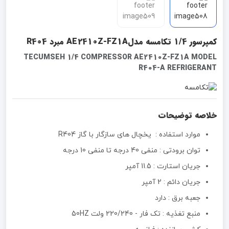
کمپرسور 1/4 تکامسه مدلAE2410Z-FZ1A مبرد R404
TECUMSEH 1/4 COMPRESSOR AE2410Z-FZ1A MODEL
R404-A REFRIGERANT
خلاصه توضیحات
موارد استفاده : یخچال های سازگار با گاز R404
توان برودتی : منفی 40 درجه تا منفی 10 درجه
جریان استارت : 11.5 آمپر
جریان دائم : 2 آمپر
جعبه برق :‌ دارد
منبع تغذیه :‌ تک فار - 220/240 ولت 50HZ