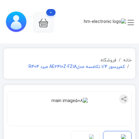
0
خانه
فروشگاه
کمپرسور 1/4 تکامسه مدلAE2410Z-FZ1A مبرد R404