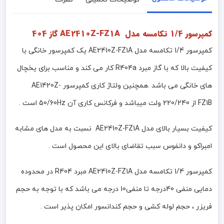
کمپرسور 1/4 تکامسه مدل AE2410Z-FZ1A گاز 404
کمپرسور 1/4 تکامسه مدل AE2410Z-FZ1A یک کمپرسور خانگی با
کیفیت بالا که با گاز مبرد R404a کار می کند و مناسب برای یخچال
های خانگی می باشد .همچنین ولتاژ کاری کمپرسور AE1420Z-
FZ1B از 220/240 ولت میباشد و فرکانس کاری آن 50/60Hz است .
کیفیت بسیار بالای مدل AE2410Z-FZ1A نسبت به مدل های مشابه
امبراکو و دانفوس سبب تقاضای بالای این محصول است .
کمپرسور 1/4 تکامسه مدل AE2410Z-FZ1A مبرد R404 در محدوده
دمایی منفی 40درجه تا منفی10 درجه می باشد که با توجه به حجم
فریزر ، حجم لوله کشی و حجم کندانسور امکان پذیر است .