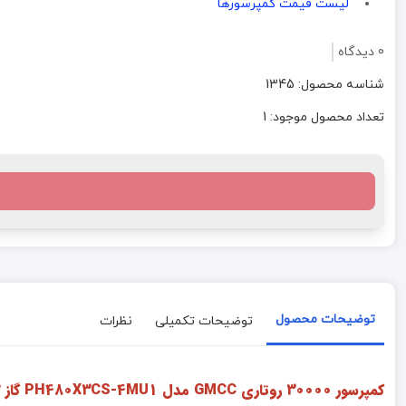
لیست قیمت کمپرسورها
0 دیدگاه
شناسه محصول: 1345
تعداد محصول موجود: 1
توضیحات محصول
توضیحات تکمیلی
نظرات
کمپرسور 30000 روتاری GMCC مدل PH480X3CS-4MU1 گاز 22