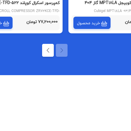
کمپرسور اسکرال کوپلن
تایلندی
CROLL COMPRESSOR ZR72KCE-TFD-
Cubigel MPT18LA +3/
522
77,200,000 تومان
خرید محصول
خ