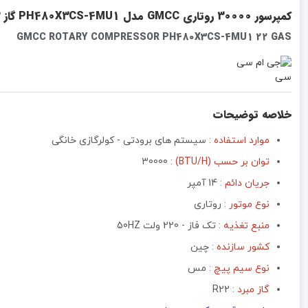
کمپرسور 30000 روتاری GMCC مدل PH480X3CS-4MU1 گاز 22
GMCC ROTARY COMPRESSOR PH480X3CS-4MU1 22 GAS
خلاصه توضیحات
موارد استفاده
:
سیستم های برودتی - کولرگازی خانگی
توان بر حسب (BTU/H) :
30000
جریان دائم :
14 آمپر
نوع موتور :‌
روتاری
منبع تغذیه :‌
تک فاز - 220 ولت 50HZ
کشور سازنده :
چین
نوع سیم پیچ :
مس
گاز مبرد :
R22