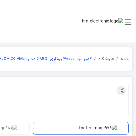
خانه
فروشگاه
کمپرسور 30000 روتاری GMCC مدل PH480X3CS-4MU1 گاز 22