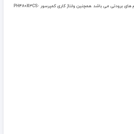
کمپرسور 30000BTU/H روتاری جی ام سی سی PH480X3CS-4MU1 یک کمپرسور با کیفیت بالا که با گاز مبرد R22 کار می کند و مناسب برای سیستم های برودتی می باشد .همچنین ولتاژ کاری کمپرسور PH480X3CS-