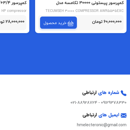
کمپرسور پیستونی 30000 تکامسه مدل
کمپرسور 3/4+کوبیجل MPT18LA گاز 404
AWR5535EXC مبرد R22
4 HP compressor
TECUMSEH 30000 COMPRESSOR AWR5535EXC
MODEL R22 REFRIGERANT
60,000,000 تومان
28,000,000 تومان
خرید محصول
شماره های
ارتباطی
021-88928724
-
09129378330
ایمیل های
ارتباطی
hmelecteronic@gmail.com