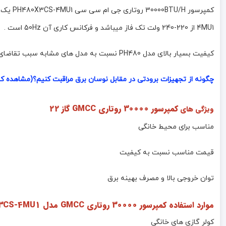
4MU1 از 220-240 ولت تک فاز میباشد و فرکانس کاری آن 50Hz است .
کیفیت بسیار بالای مدل PH480 نسبت به مدل های مشابه سبب تقاضای بالای این محصول است .
چگونه از تجهیزات برودتی در مقابل نوسان برق مراقبت کنیم؟(مشاهده کا
کمپرسور 30000 روتاری GMCC گاز 22
ویژگی های
مناسب برای محیط خانگی
قیمت مناسب نسبت به کیفیت
توان خروجی بالا و مصرف بهینه برق
موارد استفاده کمپرسور 30000 روتاری GMCC مدل PH480X3CS-4MU1 گاز 22
کولر گازی های خانگی