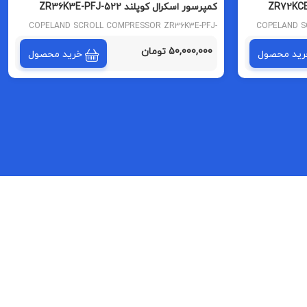
د ZR72KCE-TFD-522
کمپرسور اسکرال کوپلند ZR36K3E-PFJ-522
تایلندی
COPELAND SCROLL COMPRESSOR ZR36K3E-PFJ-
COPELAND S
522
50,000,000 تومان
رید محصول
خرید محصول