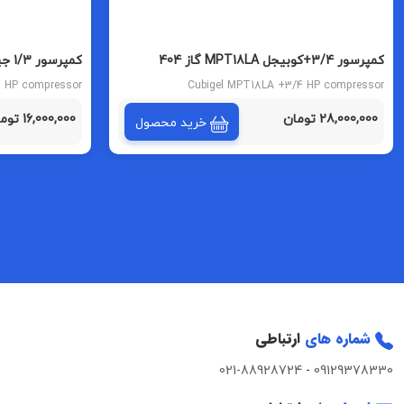
کمپرسور 3/4+کوبیجل MPT18LA گاز 404
کمپرسور 1/3 جیتک مدل 100GITC گاز 134
3 HP compressor
Cubigel MPT18LA +3/4 HP compressor
28,000,000 تومان
16,000,000 تومان
خرید محصول
شماره های
ارتباطی
021-88928724
-
09129378330