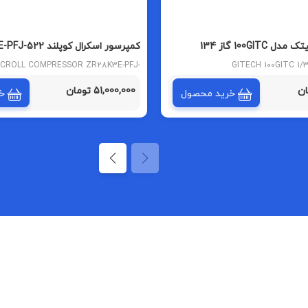
کمپرسور اسکرال کوپلند ZR28K3E-PFJ-522
CROLL COMPRESSOR ZR28K3E-PFJ-
GITECH 100GITC 1/
522
51,000,000 تومان
خرید محصول
خ