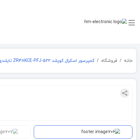
خانه
فروشگاه
کمپرسور اسکرال کوپلند ZR48KCE-PFJ-522 تایلندی