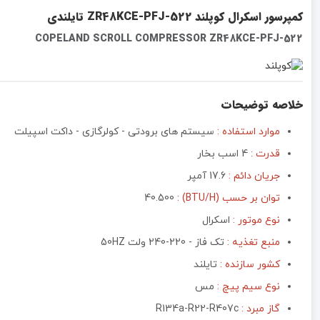
کمپرسور اسکرال کوپلند ZR48KCE-PFJ-522 تایلندی
COPELAND SCROLL COMPRESSOR ZR48KCE-PFJ-522
خلاصه توضیحات
موارد استفاده :
سیستم های برودتی - کولرگازی - داکت اسپیلت
قدرت :
4 اسب بخار
جریان دائم :
17.6 آمپر
توان بر حسب (BTU/H) :
40.500
نوع موتور :‌
اسکرال
منبع تغذیه :‌
تک فاز - 220-240 ولت 50HZ
کشور سازنده :
تایلند
نوع سیم پیچ :
مس
گاز مبرد :
R134a-R22-R407c