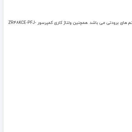
کمپرسور3.5 اسب اسکرال کوپلند ZR48KCE-PFJ-522 یک کمپرسور با کیفیت بالا که با گاز مبرد -R22-R407c-R134 کار می کند و مناسب برای سیستم های برودتی می باشد .همچنین ولتاژ کاری کمپرسور ZR48KCE-PFJ-