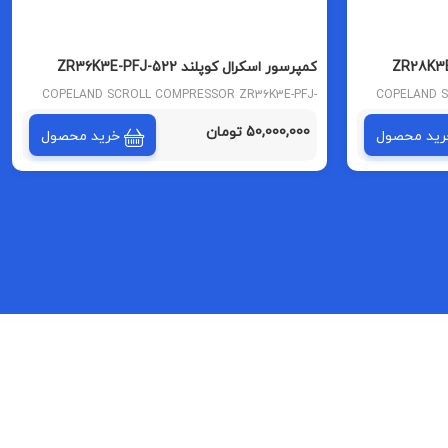
کمپرسور اسکرال کوپلند ZR36K3E-PFJ-522
تایلندی
COPELAND SCROLL COMPRESSOR ZR36K3E-PFJ-
COPELAND S
522
50,000,000 تومان
رید محصول
خرید محصول