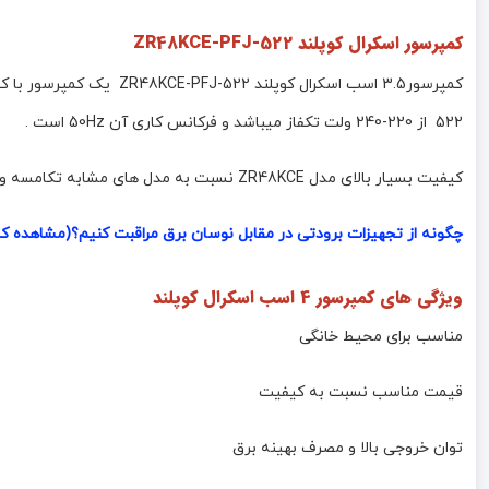
کمپرسور اسکرال کوپلند ZR48KCE-PFJ-522
522 از 220-240 ولت تکفاز میباشد و فرکانس کاری آن 50Hz است .
کیفیت بسیار بالای مدل ZR48KCE نسبت به مدل های مشابه تکامسه و دانفوس سبب تقاضای بالای این محصول است .
چگونه از تجهیزات برودتی در مقابل نوسان برق مراقبت کنیم؟(مشاهده کا
ویژگی های کمپرسور 4 اسب اسکرال کوپلند
مناسب برای محیط خانگی
قیمت مناسب نسبت به کیفیت
توان خروجی بالا و مصرف بهینه برق