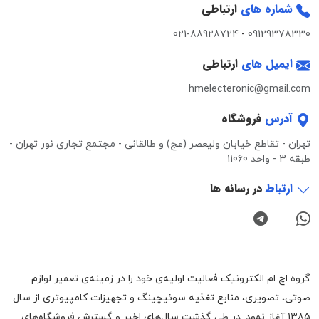
شماره های
ارتباطی
021-88928724
-
09129378330
ایمیل های
ارتباطی
hmelecteronic@gmail.com
آدرس
فروشگاه
تهران - تقاطع خیابان ولیعصر (عج) و طالقانی - مجتمع تجاری نور تهران -
طبقه 3 - واحد 11060
ارتباط
در رسانه ها
گروه اچ ام الکترونیک فعالیت اولیه‌ی خود را در زمینه‌‌ی تعمیر لوازم
صوتی، تصویری، منابع تغذیه سوئیچینگ و تجهیزات کامپیوتری از سال
1385 آغاز نمود. در طی گذشت سال‌های اخیر و گسترش فروشگاه‌های