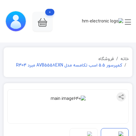
0
خانه
فروشگاه
کمپرسور 5.5 اسب تکامسه مدل AVB5558EXN مبرد R404