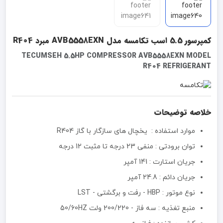
کمپرسور 5.5 اسب تکامسه مدل AVB5558EXN مبرد R404
TECUMSEH 5.5HP COMPRESSOR AVB5558EXN MODEL
R404 REFRIGERANT
خلاصه توضیحات
موارد استفاده : یخچال های سازگار با گاز R404
توان برودتی : منفی 23 درجه تا مثبت 12 درجه
جریان استارت : 141 آمپر
جریان دائم : 24.8 آمپر
نوع موتور :‌ HBP - رفت و برگشتی - LST
منبع تغذیه :‌ سه فاز - 200/220 ولت 50/60HZ