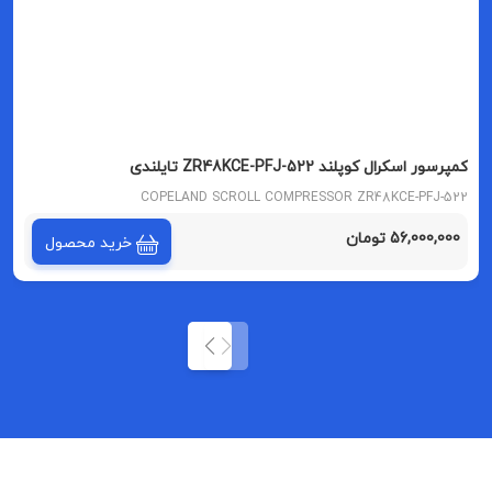
کمپرسور اسکرال کوپلند ZR48KCE-PFJ-522 تایلندی
COPELAND SCROLL COMPRESSOR ZR48KCE-PFJ-522
56,000,000 تومان
خرید محصول