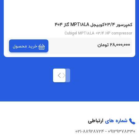
کمپرسور 3/4+کوبیجل MPT18LA گاز 404
Cubigel MPT18LA +3/4 HP compressor
28,000,000 تومان
خرید محصول
شماره های
ارتباطی
021-88928724
-
09129378330