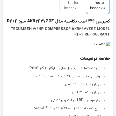
کمپرسور 3/4 اسب تکامسه مدل AKR2437ZGE مبرد R404
TECUMSEH 3/4HP COMPRESSOR AKR2437ZGE MODEL
R404 REFRIGERANT
خلاصه توضیحات
موارد استفاده : یخچال های سازگار با گاز R404
توان برودتی : منفی 40 درجه تا منفی12 درجه
جریان استارت : 22 آمپر
جریان دائم : 3 آمپر
نوع موتور :‌ LBP - رفت و برگشتی
منبع تغذیه :‌ تکفاز - 220/240 ولت 50/60HZ