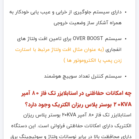
دارای سیستم جلوگیری از خرابی و عیب یابی خودکار به
همراه آشکار ساز وضعیت خروجی
سیستم OVER BOOST برای تامین افت ولتاژ های
انفجاری
(به عنوان مثال افت ولتاژ مرتبط با استارت
زدن پمپ یا الکتروموتور ها )
سیستم کنترل تعداد سوییچ هوشمند
چه امکانات حفاظتی در استابلایزر تک فاز ۸۰ آمپر
۲۰KVA بوستر پلاس ریزان الکتریک وجود دارد؟
استابلایزر تک فاز ۸۰ آمپر ۲۰KVA بوستر پلاس ریزان
الکتریک دارای امکانات حفاظتی فراوانی است. این دستگاه
دارای محافظت بالا در برابر نوسانات ولتاژ و سوئیچینگ برق