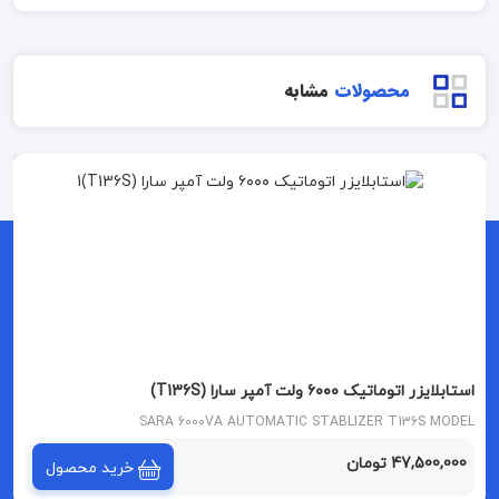
محصولات
مشابه
استابلایزر اتوماتیک ۶۰۰۰ ولت آمپر سارا (T136S)
SARA 6000VA AUTOMATIC STABLIZER T136S MODEL
47,500,000 تومان
خرید محصول