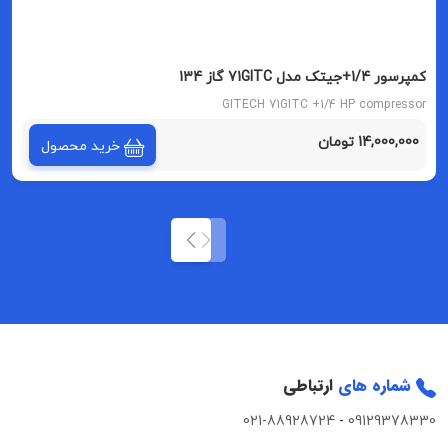
کمپرسور 1/4+جیتک مدل 71GITC گاز 134
GITECH 71GITC +1/4 HP compressor
14,000,000 تومان
خرید محصول
شماره های
ارتباطی
021-88928724
-
09129378330