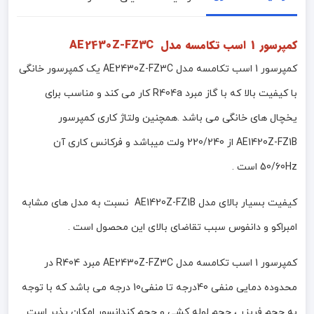
کمپرسور 1 اسب تکامسه مدل AE2430Z-FZ3C
کمپرسور 1 اسب تکامسه مدل AE2430Z-FZ3C یک کمپرسور خانگی
با کیفیت بالا که با گاز مبرد R404a کار می کند و مناسب برای
یخچال های خانگی می باشد .همچنین ولتاژ کاری کمپرسور
AE1420Z-FZ1B از 220/240 ولت میباشد و فرکانس کاری آن
50/60Hz است .
کیفیت بسیار بالای مدل AE1420Z-FZ1B نسبت به مدل های مشابه
امبراکو و دانفوس سبب تقاضای بالای این محصول است .
کمپرسور 1 اسب تکامسه مدل AE2430Z-FZ3C مبرد R404 در
محدوده دمایی منفی 40درجه تا منفی10 درجه می باشد که با توجه
به حجم فریزر ، حجم لوله کشی و حجم کندانسور امکان پذیر است .