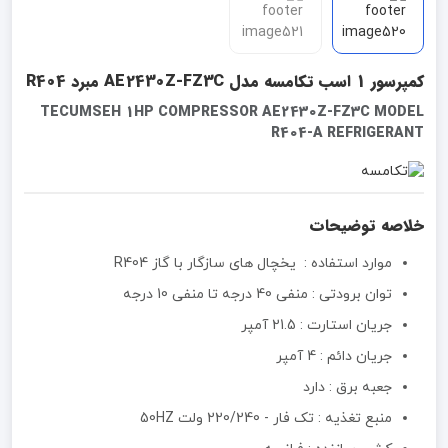
کمپرسور 1 اسب تکامسه مدل AE2430Z-FZ3C مبرد R404
TECUMSEH 1HP COMPRESSOR AE2430Z-FZ3C MODEL
R404-A REFRIGERANT
خلاصه توضیحات
موارد استفاده : یخچال های سازگار با گاز R404
توان برودتی : منفی 40 درجه تا منفی 10 درجه
جریان استارت : 21.5 آمپر
جریان دائم : 4 آمپر
جعبه برق :‌ دارد
منبع تغذیه :‌ تک فار - 220/240 ولت 50HZ