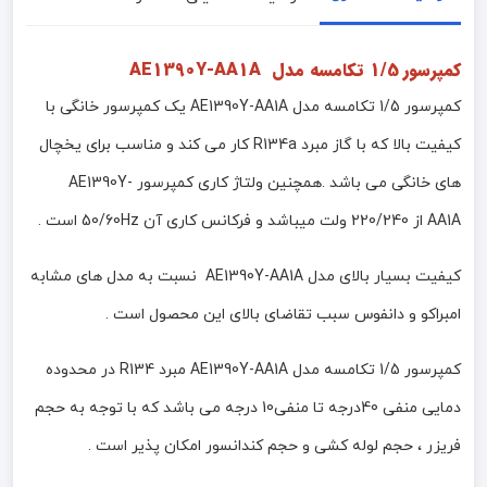
کمپرسور 1/5 تکامسه مدل AE1390Y-AA1A
کمپرسور 1/5 تکامسه مدل AE1390Y-AA1A یک کمپرسور خانگی با
کیفیت بالا که با گاز مبرد R134a کار می کند و مناسب برای یخچال
های خانگی می باشد .همچنین ولتاژ کاری کمپرسور AE1390Y-
AA1A از 220/240 ولت میباشد و فرکانس کاری آن 50/60Hz است .
کیفیت بسیار بالای مدل AE1390Y-AA1A نسبت به مدل های مشابه
امبراکو و دانفوس سبب تقاضای بالای این محصول است .
کمپرسور 1/5 تکامسه مدل AE1390Y-AA1A مبرد R134 در محدوده
دمایی منفی 40درجه تا منفی10 درجه می باشد که با توجه به حجم
فریزر ، حجم لوله کشی و حجم کندانسور امکان پذیر است .