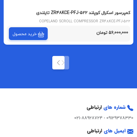
کمپرسور اسکرال کوپلند ZR48KCE-PFJ-522 تایلندی
COPELAND SCROLL COMPRESSOR ZR48KCE-PFJ-522
56,000,000 تومان
خرید محصول
شماره های
ارتباطی
021-88928724
-
09129378330
ایمیل های
ارتباطی