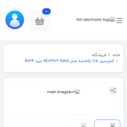
0
خانه
فروشگاه
کمپرسور 1/5 تکامسه مدل AE1390Y-AA1A مبرد R134