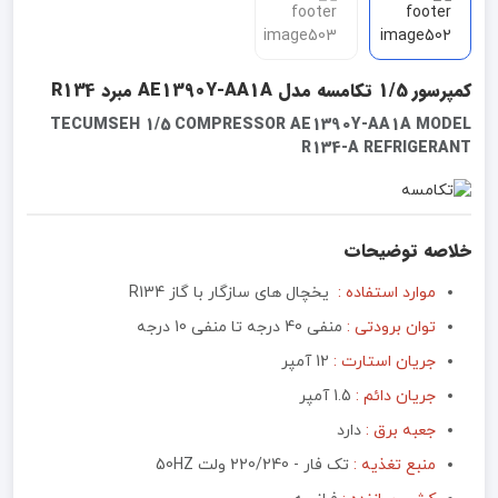
کمپرسور 1/5 تکامسه مدل AE1390Y-AA1A مبرد R134
TECUMSEH 1/5 COMPRESSOR AE1390Y-AA1A MODEL
R134-A REFRIGERANT
خلاصه توضیحات
موارد استفاده :
یخچال های سازگار با گاز R134
توان برودتی :
منفی 40 درجه تا منفی 10 درجه
جریان استارت :
12 آمپر
جریان دائم :
1.5 آمپر
جعبه برق :‌
دارد
منبع تغذیه :‌
تک فار - 220/240 ولت 50HZ