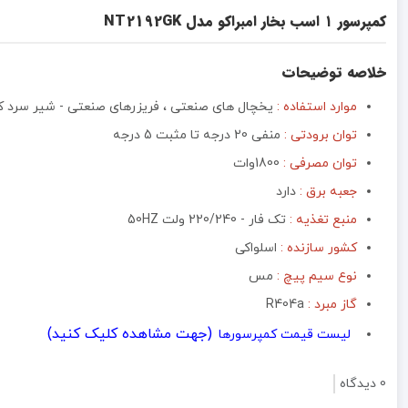
کمپرسور ۱ اسب بخار امبراکو مدل NT2192GK
خلاصه توضیحات
موارد استفاده :
یخچال های صنعتی ، فریزرهای صنعتی - شیر سرد ک
توان برودتی :
منفی 20 درجه تا مثبت 5 درجه
توان مصرفی :
1800وات
جعبه برق :‌
دارد
منبع تغذیه :‌
تک فار - 220/240 ولت 50HZ
کشور سازنده :
اسلواکی
نوع سیم پیچ :
مس
گاز مبرد :
R404a
(جهت مشاهده کلیک کنید)
لیست قیمت کمپرسورها
0 دیدگاه