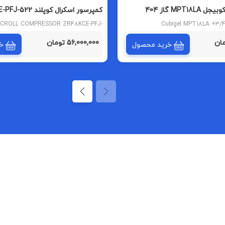
کمپرسور اسکرال کوپلن
تایلندی
CROLL COMPRESSOR ZR48KCE-PFJ-
Cubigel MPT18LA +3/
522
56,000,000 تومان
خرید محصول
خ