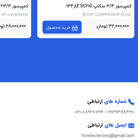
کمپرسور 3/4 سکاپ SC21G گاز134
کمپرسور 3/4+کوبیجل MPT18LA گاز 404
4 HP compressor
SECOP COMPRESSOR SC21G
32,000,000 تومان
28,000,000 تومان
خرید محصول
شماره های
ارتباطی
021-88928724
-
09129378330
ایمیل های
ارتباطی
hmelecteronic@gmail.com