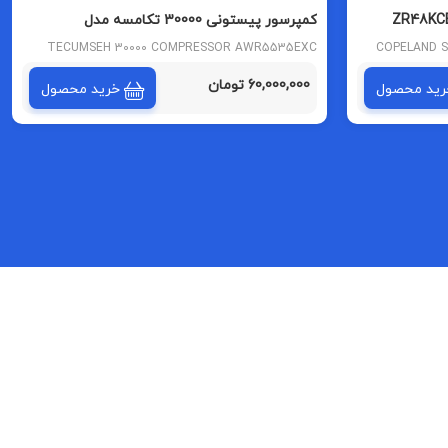
د ZR48KCE-PFJ-522
کمپرسور پیستونی 30000 تکامسه مدل
AWR5535EXC مبرد R22
TECUMSEH 30000 COMPRESSOR AWR5535EXC
COPELAND S
MODEL R22 REFRIGERANT
60,000,000 تومان
رید محصول
خرید محصول