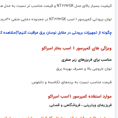
کیفیت بسیار بالای مدل NT2192GK و قیمت مناسب تر نسبت به مدل های مشابه تکامسه و دانفوس سبب تقاضای بالای این محصول است .
توان برودتی کمپرسور 1 اسب NT2192GK در محدوده دمایی منفی 20درجه تا مثبت 5 درجه می باشد که با توجه به حجم فریزر ، حجم لوله کشی و حجم کندانسور امکان پذیر است .
چگونه از تجهیزات برودتی در مقابل نوسان برق مراقبت کنیم؟(مشاهده کا
ویژگی های کمپرسور 1 اسب بخار امبراکو
مناسب برای فریزرهای زیر صفری
توان خروجی بالا و مصرف بهینه برق
قیمت مناسب نسبت به برندهای تکامسه و دانفوس
موارد استفاده کمپرسور 1اسب امبراکو
فریزرهای ویترینی ، فروشگاهی و قصابی