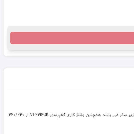
کمپرسور 1 اسب بخار امبراکو مدل NT2192GK یک کمپرسور نیمه صنعتی با کیفیت بالا که با گاز مبرد R404a کار می کند و مناسب برای فریزرهای های زیر صفر می باشد .همچنین ولتاژ کاری کمپرسور NT2192GK از 220/240