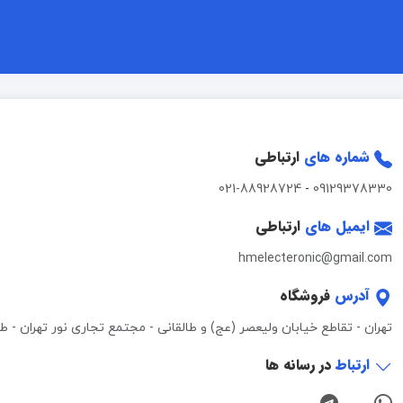
شماره های
ارتباطی
021-88928724
-
09129378330
ایمیل های
ارتباطی
hmelecteronic@gmail.com
آدرس
فروشگاه
تهران - تقاطع خیابان ولیعصر (عج) و طالقانی - مجتمع تجاری نور تهران - طبقه 3 - واحد 0
ارتباط
در رسانه ها