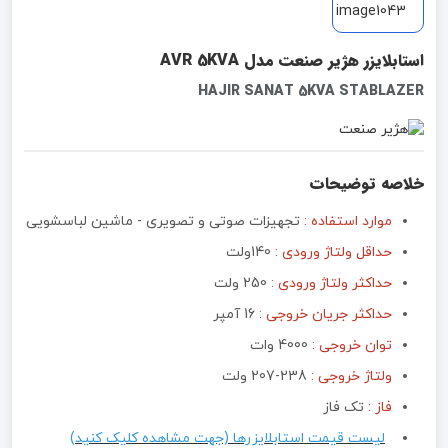
استابلایزر هژیر صنعت مدل AVR 5KVA
HAJIR SANAT 5KVA STABLAZER
خلاصه توضیحات
موارد استفاده :
تجهیزات صوتی و تصویری - ماشین لباسشویی
حداقل ولتاژ ورودی :
140ولت
حداکثر ولتاژ ورودی :
250 ولت
حداکثر جریان خروجی :
16 آمپر
توان خروجی :‌
4000 وات
ولتاژ خروجی :
238-207 ولت
فاز :
تک فاز
لیست قیمت استابلایزرها (جهت مشاهده کلیک کنید)