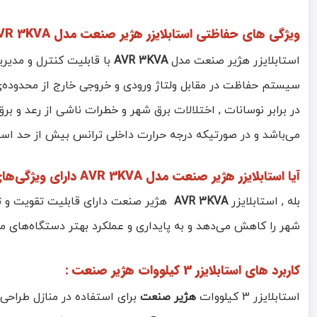
ویژگی های حفاظتی استابلایزر هژیر صنعت مدل AVR 3KVA :
استابلایزر هژیر صنعت مدل
AVR 3KVA
با قابلیت کنترل و مدیری
سیستم حفاظت در مقابل ولتاژ ورودی و خروجی خارج از محدوده‌ی
در برابر نوسانات , اختلالات برق شهر و خطرات ناشی از رعد و
می‌باشد و در صورتیکه درجه حرارت داخلی ترانس بیش از حد است
آیا استابلایزر هژیر صنعت مدل AVR 3KVA دارای ویژگی‌های کاهش نویز و تثبیت برق هست ؟
بله , استابلایزر
AVR 3KVA
هژیر صنعت دارای قابلیت تقویت و تث
شهر را کاهش می‌دهد و به پایداری و عملکرد بهتر دستگاه‌های م
کاربرد های استابلایزر 3 کیلووات هژیر صنعت :
استابلایزر 3 کیلووات
هژیر صنعت