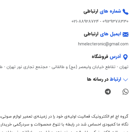
شماره های
ارتباطی
021-88928724
-
09129378330
ایمیل های
ارتباطی
hmelecteronic@gmail.com
آدرس
فروشگاه
تهران - تقاطع خیابان ولیعصر (عج) و طالقانی - مجتمع تجاری نور تهران - طبقه 3 - واحد 0
ارتباط
در رسانه ها
نگاه ما کمبودی احساس شد در رابطه با تنوع محصولات و سردرگمی خریدار،