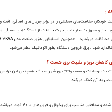
ت خودکار، حفاظت‌های مختلفی را در برابر جریان‌های اضافی، افت و 
 مجاز و مجهز به مدار تاخیر جهت حفاظت از دستگاه‌های مصرفی هن
 برق ﻣﺤﺎﻓﻈﺖ میﻧﻤﺎﻳﺪ . همچنین استابلایزر هژیر صنعت مدل
R 3KVA
اندارد شود ، برق خروجی دستگاه بطور اتوماتیک قطع می‌شود .
بیت نوسانات و ضعف ولتاژ برق شهر میباشد همچنین این ترانس اتوم
تصل به آن کمک می‌کند .
برای استفاده در منازل طراح