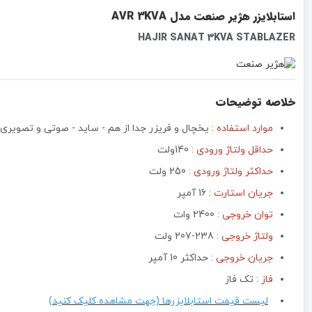
استابلایزر هژیر صنعت مدل AVR 3KVA
HAJIR SANAT 3KVA STABLAZER
خلاصه توضیحات
موارد استفاده :
یخچال و فریزر جدا از هم - ساید - صوتی و تصویری
حداقل ولتاژ ورودی :
140ولت
حداکثر ولتاژ ورودی :
250 ولت
جریان استارت :
16 آمپر
توان خروجی :‌
2400 وات
ولتاژ خروجی :
238-207 ولت
جریان خروجی :‌
حداکثر 10 آمپر
فاز :
تک فاز
لیست قیمت استابلایزرها (جهت مشاهده کلیک کنید)