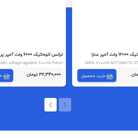
آمپر سارا
ترانس اتوماتیک 6000 ولت آمپر پرنیک
atic voltage regulator 6000VA Pornic
SARA 12000VA AUTOMATIC S
32,340,000 تومان
خرید محصول
خ