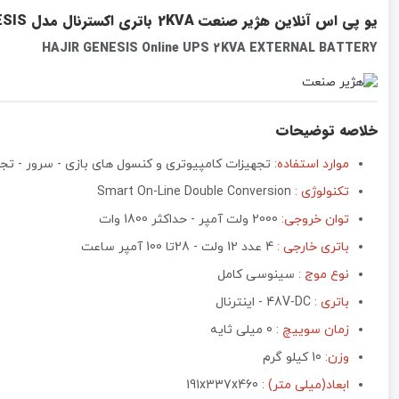
یو پی اس آنلاین هژیر صنعت 2KVA باتری اکسترنال مدل GENESIS
HAJIR GENESIS Online UPS 2KVA EXTERNAL BATTERY
خلاصه توضیحات
موارد استفاده:
تجهیزات کامپیوتری و کنسول های بازی - سرور - ت
تکنولوژی :
Smart On-Line Double Conversion
توان خروجی:
2000 ولت آمپر - حداکثر 1800 وات
باتری خارجی :
4 عدد 12 ولت - 28تا 100 آمپر ساعت
نوع موج :
سینوسی کامل
باتری :
48V-DC - اینترنال
زمان سوییچ :
0 میلی ثایه
وزن:
10 کیلو گرم
ابعاد(میلی متر) :
191x337x460