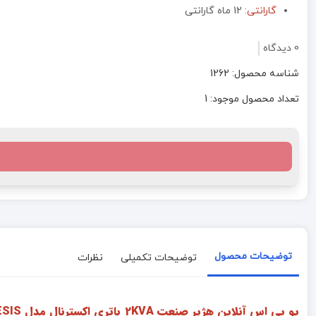
گارانتی:
12 ماه گارانتی
0 دیدگاه
شناسه محصول: 1262
تعداد محصول موجود: 1
توضیحات محصول
توضیحات تکمیلی
نظرات
یو پی اس آنلاین هژیر صنعت 2KVA باتری اکسترنال مدل GENESIS :