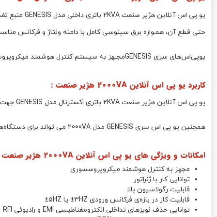
حتی قطع آن، همـواره برق سینوسی کامل با دامنه ولتاژ و فرکانس مناسب
یوپی‌اس‌های سری GENESISمجـهز به سیستم کنترل هوشمند میکروپروسسوری بوده و بدین ترتیب کنترل و تشخیص خطاها در تمامی قسمت‌ها توسط آن انجام می‌شود.
کاربرد یو پی اس آنلاین 2000VA هژیر صنعت :
یو پی اس آنلاین هژیر صنعت 2KVA باتری اکسترنال مدل GENESIS جهت استفاده در سیستم‌های کامپیوتری و کنسول های بازی به همراه نمایشگر ، سرور و دیتا سنتر در زمان قطعی برق می تواند مورد استفاده قرار گیرد
همچنین یو پی اس سری GENESIS مدل 2000VA می تواند برای دستگاه‌های دقیق اندازه‌گیری، وسایل حساس آزمایشگاهی، پزشکی، تجهیزات مخابراتی و… که تا 1800 وات توان مصرفی داشته باشند ، استفاده شود .
امکانات و ویژگی های یو پی اس آنلاین 2000VA هژیر صنعت :
مجهز به کنترل هوشمند میکروپروسسوری
توانایی کار با ژنراتور
قابلیت رگولاسیون بالا
قابلیت کار در بازه‌ی فرکانس ورودی 3HZ± یا 5HZ±
توانایی حذف نویزهای تداخلی الکترومغناطیسی EMI و رادیوئی RFI