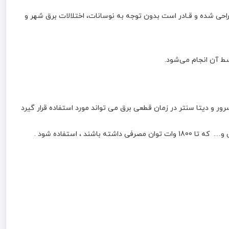
 آنلاین هژیر صنعت 2KVA باتری داخلی مدل GENESIS منبع تغذیه AC بدون وقفه (On-Line) هست که با تـکنولوژی Double Conversion طـراحی شده و قـادر است بدون توجه به نوسانات، اختلالات برق شهر و