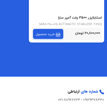
استابلایزر 3500 ولت آمپر سارا
SARA 3500VA AUTOMATIC STABLIZER T135S
MODEL
20,800,000 تومان
خرید محصول
شماره های
ارتباطی
021-88928724
-
09129378330