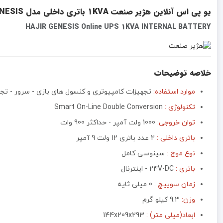
یو پی اس آنلاین هژیر صنعت 1KVA باتری داخلی مدل GENESIS
HAJIR GENESIS Online UPS 1KVA INTERNAL BATTERY
خلاصه توضیحات
موارد استفاده:
تجهیزات کامپیوتری و کنسول های بازی - سرور - ت
تکنولوژی :
Smart On-Line Double Conversion
توان خروجی:
1000 ولت آمپر - حداکثر 900 وات
باتری داخلی :
2 عدد باتری 12 ولت 9 آمپر
نوع موج :
سینوسی کامل
باتری :
24V-DC - اینترنال
زمان سوییچ :
0 میلی ثایه
وزن:
9.3 کیلو گرم
ابعاد(میلی متر) :
144x209x293