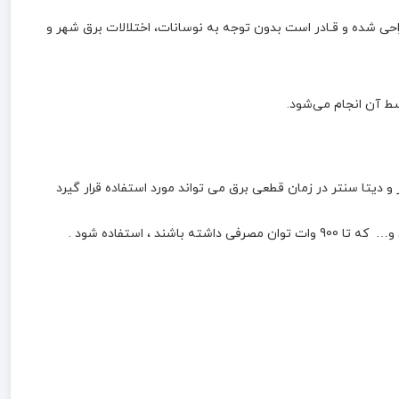
نلاین هژیر صنعت 1KVA باتری داخلی مدل GENESIS منبع تغذیه AC بدون وقفه (On-Line) هست که با تـکنولوژی Double Conversion طـراحی شده و قـادر است بدون توجه به نوسانات، اختلالات برق شهر و