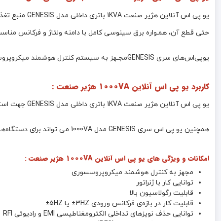
حتی قطع آن، همـواره برق سینوسی کامل با دامنه ولتاژ و فرکانس مناسب
یوپی‌اس‌های سری GENESISمجـهز به سیستم کنترل هوشمند میکروپروسسوری بوده و بدین ترتیب کنترل و تشخیص خطاها در تمامی قسمت‌ها توسط آن انجام می‌شود.
کاربرد یو پی اس آنلاین 1000VA هژیر صنعت :
یو پی اس آنلاین هژیر صنعت 1KVA باتری داخلی مدل GENESIS جهت استفاده در سیستم‌های کامپیوتری و کنسول های بازی به همراه نمایشگر ، سرور و دیتا سنتر در زمان قطعی برق می تواند مورد استفاده قرار گیرد
همچنین یو پی اس سری GENESIS مدل 1000VA می تواند برای دستگاه‌های دقیق اندازه‌گیری، وسایل حساس آزمایشگاهی، پزشکی، تجهیزات مخابراتی و… که تا 900 وات توان مصرفی داشته باشند ، استفاده شود .
امکانات و ویژگی های یو پی اس آنلاین 1000VA هژیر صنعت :
مجهز به کنترل هوشمند میکروپروسسوری
توانایی کار با ژنراتور
قابلیت رگولاسیون بالا
قابلیت کار در بازه‌ی فرکانس ورودی 3HZ± یا 5HZ±
توانایی حذف نویزهای تداخلی الکترومغناطیسی EMI و رادیوئی RFI