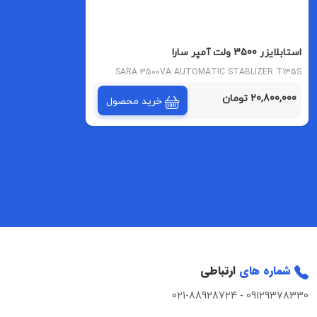
استابلایزر 3500 ولت آمپر سارا
SARA 3500VA AUTOMATIC STABLIZER T135S
MODEL
20,800,000 تومان
خرید محصول
شماره های
ارتباطی
021-88928724
-
09129378330