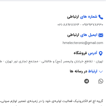
شماره های
ارتباطی
021-88928724
-
09129378330
ایمیل های
ارتباطی
hmelecteronic@gmail.com
آدرس
فروشگاه
تهران - تقاطع خیابان ولیعصر (عج) و طالقانی - مجتمع تجاری نور تهران - طبقه 3 - واحد 0
ارتباط
در رسانه ها