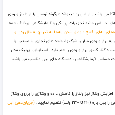
استابلایزر پرنیک مدل XI-8 یک استابلایزر فوق دقیق بر پایه روش سوئیچینگ با کلید‌زنی نرم و با به‌کارگیری کلیدهای الکترونیکی IGBT می باشد , از این رو میتواند هرگونه نوسان را از ولتاژ ورودی
تاژ برای دستگاه های حساس مانند تجهیزات پزشکی و آزمایشگاهی برخلاف همه
‌های رله‌ای، قطع و وصل شدن رله‌ها به تدریج به خال زدن و
پرنیک مدل XI-8 با اتصال به برق ورودی منازل، شرکتها، واحد های تجاری یا صنعتی با
را کنترل کند و قابلیت نصب درکنار کنتور برق ورودی را هم دارد . استابلایزر پرنیک مدل
ات حساس آزمایشگاهی ، دستگاه های لیزر مناسب می باشد
 تقویت و برروی 220 ولت تثبیت کند و همچنین در صورت افزایش ولتاژ نیز ولتاژ را کاهش داده و ولتاژی را برروی ولتاژ
(جریان‌دهی این