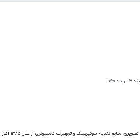
1106
گروه اچ ام الکتر