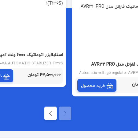
استابلایزر اتوماتیک ۶۰۰۰ ولت آمپر سارا (T136S)
00VA AUTOMATIC STABLIZER T136S
ل مدل AVR32 PRO
MODEL
Automatic voltage regulator AV
47,500,000 تومان
خ
خرید محصول