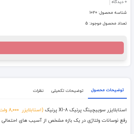
0 دیدگاه
شناسه محصول: 1020
تعداد محصول موجود: 5
توضیحات محصول
توضیحات تکمیلی
نظرات
استابلایزر سوییچینگ پرنیک XI-8 پرنیک
(استابلایزر 8,۰۰۰ ولت آمپر از سری استابلایزر X-Intelligent)
رفع نوسانات ولتاژی در یک بازه مشخص از آسیب های احتمالی لو