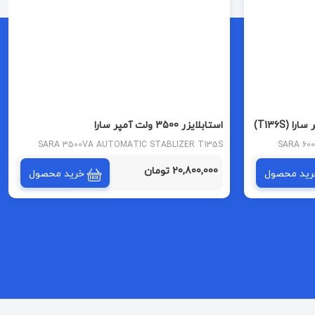
استابلایزر 3500 ولت آمپر سارا
SARA 3500VA AUTOMATIC STABLIZER T135S
SARA 60
MODEL
20,800,000 تومان
رید محصول
خرید محصول