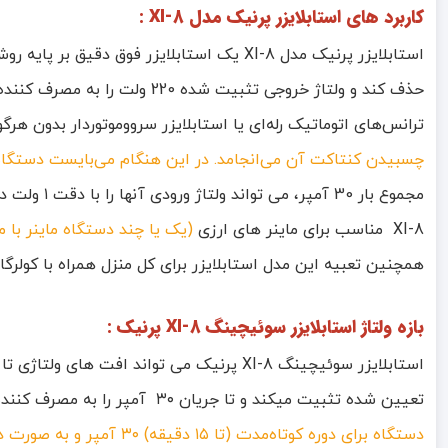
کاربرد های استابلایزر پرنیک مدل XI-8 :
حذف کند و ولتاژ خروجی تثبی
ترانس‌های اتوماتیک رله‌ای یا استابلایزر سروو‌موتور‌دار بدون 
چسبیدن کنتاکت آن می‌انجامد. در این هنگام می‌بایست دستگاه،
مجموع بار
XI-8 مناسب برای ماینر های ارزی
(یک یا چند دستگاه ماینر با مجموع
همچنین تعبیه این مدل استابلایزر برای کل منزل همراه با کولرگا
بازه ولتاژ استابلایزر سوئیچینگ XI-8 پرنیک :
تعیین شده تثبیت میکند و تا جریان ۳۰ آمپر را به مصرف کننده شما تحویل دهد . در استابلایزر سری XI میتوانید میزان ولتاژ خروجی را بین بازه (210 تا 230 ولت) تنظیم نمایید .
دستگاه برای دوره کوتاه‌مدت (تا ۱۵ دقیقه) ۳۰ آمپر و به صورت دائمی و ۲۴ ساعته ۲۴ آمپر است)