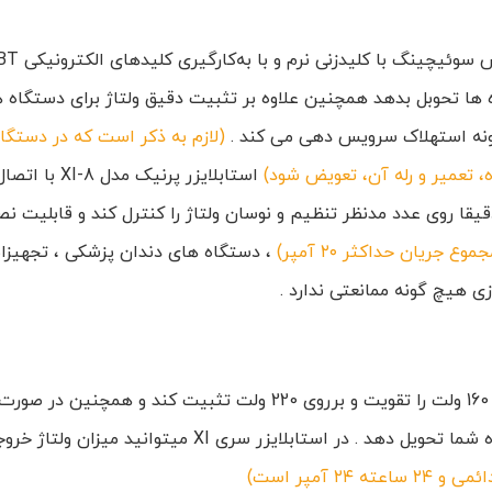
ت شده 220 ولت را به مصرف کننده ها تحوبل بدهد همچنین علاوه بر تثبیت دقیق ول
هر‌گونه استهلاک سرویس دهی می کند .
(لازم به ذکر است که در دستگاه
 تعمیر و رله آن، تعویض شود)
استابلایزر 
 30 آمپر، می تواند ولتاژ ورودی آنها را با دقت ۱ ولت دقیقا روی عدد مدنظر تنظیم و نوسان ولتاژ 
 جریان حداکثر ۲۰ آمپر)
، دستگاه های دندان پزشکی ، تجهیز
زی هیچ گونه ممانعتی ندارد .
استابلایزر سوئیچینگ XI-8 پرنیک می تواند افت های ولتاژی تا 160 ولت را