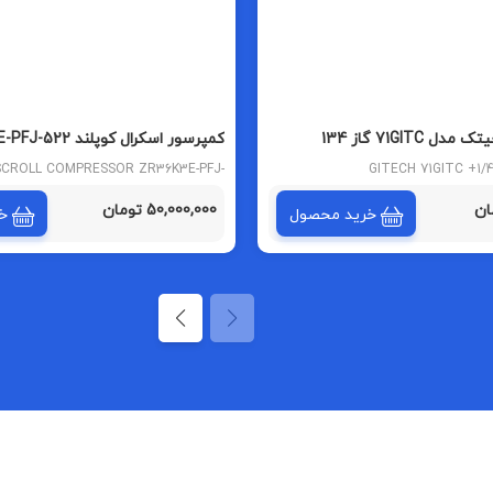
کمپرسور اسکرال کوپلن
تایلندی
CROLL COMPRESSOR ZR36K3E-PFJ-
GITECH 71GITC +1/
522
50,000,000 تومان
خرید محصول
خ