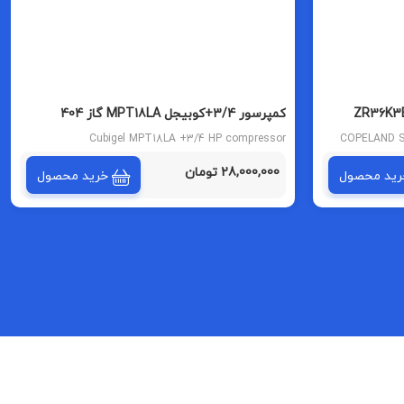
د ZR36K3E-PFJ-522
کمپرسور 3/4+کوبیجل MPT18LA گاز 404
Cubigel MPT18LA +3/4 HP compressor
COPELAND S
28,000,000 تومان
رید محصول
خرید محصول