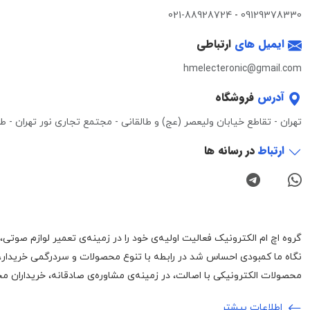
021-88928724
-
09129378330
ایمیل های
ارتباطی
hmelecteronic@gmail.com
آدرس
فروشگاه
تهران - تقاطع خیابان ولیعصر (عج) و طالقانی - مجتمع تجاری نور تهران - طبقه 3 - واحد 0
ارتباط
در رسانه ها
نگاه ما کمبودی احساس شد در رابطه با تنوع محصولات و سردرگمی خریدار،
محصولات الکترونیکی با اصالت، در زمینه‌ی مشاوره‌ی صادقانه، خریداران محت
اطلاعات بیشتر