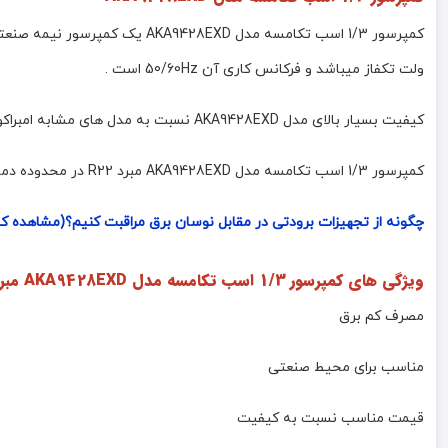
ولت تکفاز میباشد و فرکانس کاری آن 50/60Hz است .
کیفیت بسیار بالای مدل AKA9428EXD نسبت به مدل های مشابه امبراکو و دانفوس سبب تقاضای بالای این محصول است .
کمپرسور 1/3 اسب تکامسه مدل AKA9428EXD مبرد R22 در محدوده دمایی منفی 17 درجه تا مثبت 10 درجه می باشد که با توجه به حجم فریزر ، حجم لوله کشی و حجم کندانسور امکان پذیر است .
چگونه از تجهیزات برودتی در مقابل نوسان برق مراقبت کنیم؟(مشاهده کا
ویژگی های کمپرسور 1/3 اسب تکامسه مدل AKA9428EXD مبرد R22
مصرف کم برق
مناسب برای محیط صنعتی
قیمت مناسب نسبت به کیفیت