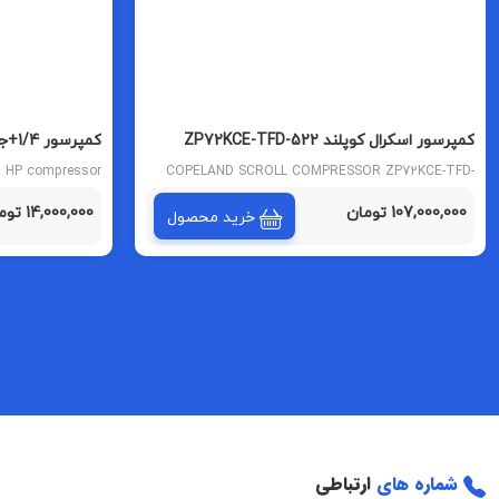
کمپرسور اسکرال کوپلند ZP72KCE-TFD-522
کمپرسور 1/4+جیتک مدل 71GITC گاز 134
4 HP compressor
COPELAND SCROLL COMPRESSOR ZP72KCE-TFD-
522
107,000,000 تومان
14,000,000 تومان
خرید محصول
شماره های
ارتباطی