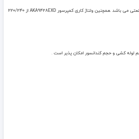
کمپرسور 1/3 اسب تکامسه مدل AKA9428EXD یک کمپرسور نیمه صنعتی با کیفیت بالا که با گاز مبرد R22 کار می کند و مناسب برای یخچال های صنعتی می باشد .همچنین ولتاژ کاری کمپرسور AKA9428EXD از 220/240