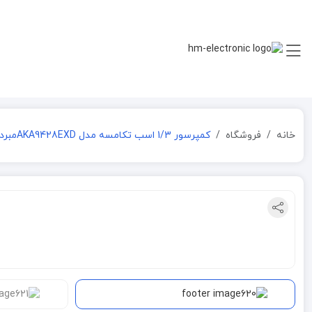
خانه
فروشگاه
کمپرسور 1/3 اسب تکامسه مدل AKA9428EXDمبرد R22