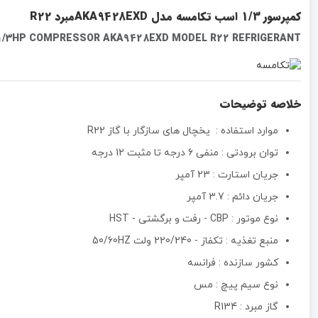
کمپرسور 1/3 اسب تکامسه مدل AKA9428EXDمبرد R22
/3HP COMPRESSOR AKA9428EXD MODEL R22 REFRIGERANT
خلاصه توضیحات
موارد استفاده : یخچال های سازگار با گاز R22
توان برودتی : منفی 6 درجه تا مثبت 12 درجه
جریان استارت : 23 آمپر
جریان دائم : 3.7 آمپر
نوع موتور :‌ CBP - رفت و برگشتی - HST
منبع تغذیه :‌ تکفاز - 220/240 ولت 50/60HZ
کشور سازنده : فرانسه
نوع سیم پیچ : مس
گاز مبرد : R134