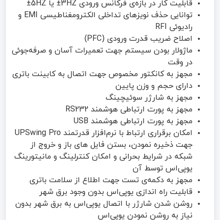
قابلیت کار در بازه‌ی فرکانس ورودی 3HZ± یا 5HZ±
توانایی حذف نویزهای تداخلی الکترومغناطیسی EMI و
رادیوئی RFI
اصلاح ضریب قدرت ورودی (PFC)
ماژولار بودن سیستم جهت تعمیرات آسان و صرفه‌جوئی
در وقت
مجهز به کانکتور مخصوص جهت اتصال به کابینت باتری
دارای حجم و وزن پایین
مجهز به شارژر سوئیچینگ
مجهز به پورت ارتباطی هوشمند RS232
مجهز به پورت ارتباطی هوشمند USB
امکان برقراری ارتباط با نرم‌افزار قدرتمند UPSwing Pro
جهت ذخیره نمودن، بستن فایل های باز و خروج از
شبکه در شرایط بحرانی و امکان کنترلینگ و مانیتورینگ
یوپی‌اس توسط آن
مجهز به دکمه‌ی تست جهت اطلاع از سلامت باتری
قابلیت راه اندازی یوپی‌اس بدون وجود برق شهر
روشن شدن شارژر با اتصال یوپی‌اس به برق شهر بدون
نیاز به روشن نمودن یوپی‌اس