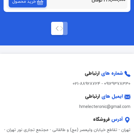
228,000,000 تومان
خرید محصول
شماره های
ارتباطی
021-88928724
-
09129378330
ایمیل های
ارتباطی
hmelecteronic@gmail.com
آدرس
فروشگاه
تهران - تقاطع خیابان ولیعصر (عج) و طالقانی - مجتمع تجاری نور تهران -