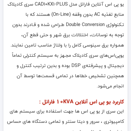
یو پی اس آنلاین فاراتل مدل CAD10KX1-PLUS سری کادیلاک
منابع تغذیه
AC
بدون وقفه (
On-Line
) هستند که با
تـکنولوژی
Double Conversion
طـراحی شده و قـادرند بدون
توجه به نوسانات، اختلالات برق شهر و حتی قطع آن،
همـواره برق سینوسی کامل را با ولتاژ مناسب تامین نمایند.
یوپی
اس‌های سری کادیلاک مجـهز به سیستم کنترلی تماماً
دیجیتال و پیشرفته‌ی
DSP
بوده و بدین ترتیب کنترل و
همچنین تشخیص خطاها در تمامی قسمت
ها توسط آن
انجام می
شود.
کاربرد یو پی اس آنلاین 10KVA فاراتل :
این سری از یو پی اس ها جهت استفاده برای سیستم های
کامپیوتری ، سرور و دیتا سنتر و تمامی دستگاه های حساس