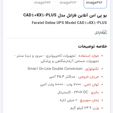
یو پی اس آنلاین فاراتل مدل CAD10KX1-PLUS
Faratel Online UPS Model CAD10KX1-PLUS
خلاصه توضیحات
موارد استفاده
: تجهیزات کامپیوتری - سرور و دیتا سنتر -
تجهیزات حساس آزمایشگاهی و پزشکی
تکنولوژی
:‌ Smart On-Line Double Conversion
جریان خروجی
:‌ حداکثر 45.4 آمپر
توان نامی :
7000 وات - 10000 ولت آمپر
باتری :
240V-DC - اکسترنال
زمان سوییچ :
0 میلی ثایه
وزن:
24.9 کیلو گرم