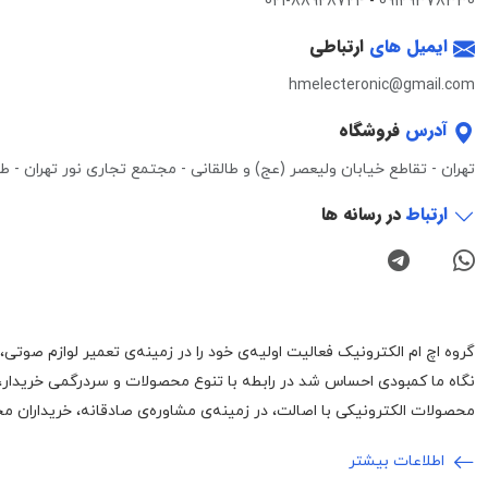
021-88928724
-
09129378330
ایمیل های
ارتباطی
hmelecteronic@gmail.com
آدرس
فروشگاه
تهران - تقاطع خیابان ولیعصر (عج) و طالقانی - مجتمع تجاری نور تهران - طبقه 3 - واحد 0
ارتباط
در رسانه ها
نگاه ما کمبودی احساس شد در رابطه با تنوع محصولات و سردرگمی خریدار،
محصولات الکترونیکی با اصالت، در زمینه‌ی مشاوره‌ی صادقانه، خریداران محت
اطلاعات بیشتر