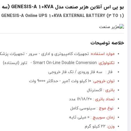
یو پی اس آنلاین هژیر صنعت مدل GENESIS-A 10KVA (سه به یک)
 GENESIS-A Online UPS 10KVA EXTERNAL BATTERY (3 TO 1)
خلاصه توضیحات
موارد استفاده:
تجهیزات کامپیوتری و اداری - سرور - تجهیزات پزش
تکنولوژی:
Smart On-Line Double Conversion -
تاور (ایستاده)
فاز :
سه فاز ورودی / تک فاز خروجی
توان خروجی:
10 کیلو ولت آمپر - حداکثر 9000 وات
باتری :
اکسترنال
تعداد باتری :
16/18/20 عدد
نوع موج :
سینوسی کامل
زمان سوییچ :
0 میلی ثایه
وزن:
22 کیلو گرم