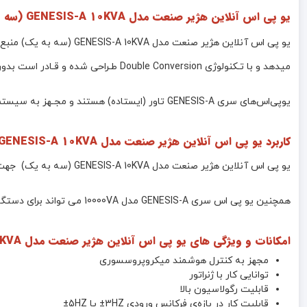
یو پی اس آنلاین هژیر صنعت مدل GENESIS-A 10KVA (سه به یک ) :
میدهد و با تـکنولوژی Double Conversion طـراحی شده و قـادر است بدون توجه به نوسانات، اختلالات برق شهر و حتی قطع آن، همـواره برق سینوسی کامل با دامنه ولتاژ و فرکانس مناسب تامین نمایند.
یوپی‌اس‌های سری GENESIS-A تاور (ایستاده) هستند و مجـهز به سیستم کنترل هوشمند میکروپروسسوری بوده ، بدین ترتیب کنترل و تشخیص خطاها در تمامی قسمت‌ها توسط آن انجام می‌شود.
کاربرد یو پی اس آنلاین هژیر صنعت مدل GENESIS-A 10KVA (سه به یک ) :
یو پی اس آنلاین هژیر صنعت مدل GENESIS-A 10KVA (سه به یک) جهت استفاده در سیستم‌های کامپیوتری و کنسول های بازی به همراه نمایشگر ، سرور و دیتا سنتر در زمان قطعی برق می تواند مورد استفاده قرار گیرد
همچنین یو پی اس سری GENESIS-A مدل 10000VA می تواند برای دستگاه‌های دقیق اندازه‌گیری، وسایل حساس آزمایشگاهی، پزشکی، تجهیزات مخابراتی و… که تا 9000 وات توان مصرفی داشته باشند ، استفاده شود .
امکانات و ویژگی های یو پی اس آنلاین هژیر صنعت مدل GENESIS-A 10KVA (سه به یک) :
مجهز به کنترل هوشمند میکروپروسسوری
توانایی کار با ژنراتور
قابلیت رگولاسیون بالا
قابلیت کار در بازه‌ی فرکانس ورودی 3HZ± یا 5HZ±