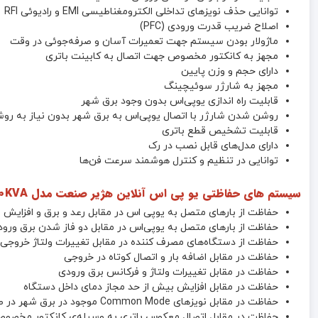
توانایی حذف نویزهای تداخلی الکترومغناطیسی EMI و رادیوئی RFI
اصلاح ضریب قدرت ورودی (PFC)
ماژولار بودن سیستم جهت تعمیرات آسان و صرفه‌جوئی در وقت
مجهز به کانکتور مخصوص جهت اتصال به کابینت باتری
دارای حجم و وزن پایین
مجهز به شارژر سوئیچینگ
قابلیت راه اندازی یوپی‌اس بدون وجود برق شهر
روشن شدن شارژر با اتصال یوپی‌اس به برق شهر بدون نیاز به رو
قابلیت تشخیص قطع باتری
دارای مدل‌های قابل نصب در رک
توانایی در تنظیم و کنترل هوشمند سرعت فن‌ها
سیستم های حفاظتی یو پی اس آنلاین هژیر صنعت مدل GENESIS-A 10KVA :
حفاظت از بارهای متصل به یو‌پی اس در مقابل رعد و برق و افزایش ن
حفاظت از بارهای متصل به یوپی‌اس در مقابل دو فاز شدن برق ورو
حفاظت از دستگاه‌های مصرف کننده در مقابل تغییرات ولتاژ خروجی 
حفاظت در مقابل اضافه بار و اتصال کوتاه در خروجی
حفاظت در مقابل تغییرات ولتاژ و فرکانس برق ورودی
حفاظت در مقابل افزایش بیش از حد مجاز دمای داخل دستگاه
حفاظت در مقابل نویزهای Common Mode موجود در برق شهر در صورت وجود ارت استاندارد
حفاظت در مقابل اتصال معکوس باتری به وسیله‌ی کانکتور مخصو