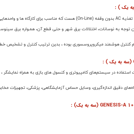
یو پی اس آنلاین هژیر صنعت مدل GENESIS-A 10KVA (سه به یک) منبع تغذیه AC بد