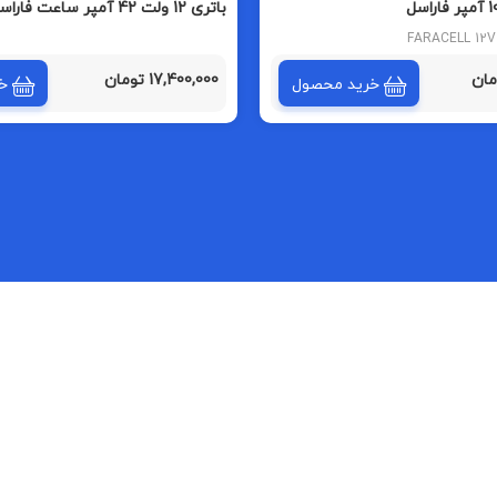
باتری 12 ولت 42 آمپر ساعت فاراسل
FARACELL 12
17,400,000 تومان
خرید محصول
خ