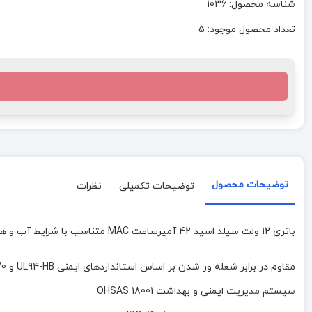
شناسه محصول: 1036
تعداد محصول موجود: 5
توضیحات محصول
توضیحات تکمیلی
نظرات
باتری 12 ولت سیلد اسید 42 آمپرساعت MAC متناسب با شرایط آب و هوایی کشور و سازگاری کامل با دستگاه ها و کابینت باتری‌های موجود در بازار ایران
مقاوم در برابر شعله ور شدن بر اساس استانداردهای ایمنی UL94-HB و UL94-V0
سیستم مدیریت ایمنی و بهداشت OHSAS 18001