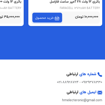
باتری 12 ولت 28 آمپر ساعت فاراسل
باتری 12 ولت 100 آمپر فاراسل
V100AH BATTERY
FARACELL 12V28AH BATTERY
10,000,000 تومان
35,000,000 تومان
خرید محصول
شماره های
ارتباطی
021-88928724
-
09129378330
ایمیل های
ارتباطی
hmelecteronic@gmail.com