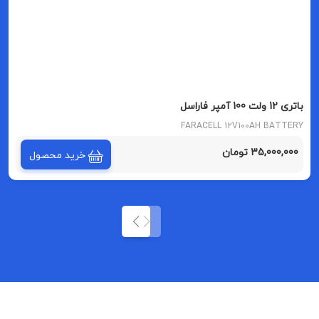
باتری 12 ولت 100 آمپر فاراسل
FARACELL 12V100AH BATTERY
35,000,000 تومان
خرید محصول