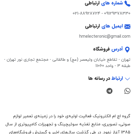
شماره های
ارتباطی
021-88928724
-
09129378330
ایمیل های
ارتباطی
hmelecteronic@gmail.com
آدرس
فروشگاه
تهران - تقاطع خیابان ولیعصر (عج) و طالقانی - مجتمع تجاری نور تهران -
طبقه 3 - واحد 11060
ارتباط
در رسانه ها
گروه اچ ام الکترونیک فعالیت اولیه‌ی خود را در زمینه‌‌ی تعمیر لوازم
صوتی، تصویری، منابع تغذیه سوئیچینگ و تجهیزات کامپیوتری از سال
1385 آغاز نمود. در طی گذشت سال‌های اخیر و گسترش فروشگاه‌های