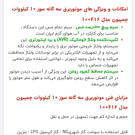
امکانات و ویژگی های موتوربرق سه گانه سوز 10 کیلووات
چمپیون مدل 100416
سیم پیچ 100درصد مس :
سیم تمام مس این دستگاه ،
مناسب برای کارکرد در آب هوای گرم ایران است .
تثبیت‌کننده ولتاژ اتوماتیک (AVR) و برد اینتورتری:
این
سیستم، ولتاژ خروجی موتور برق را پایدار و یکنواخت نگه
می‌دارد و از تجهیزات الکتریکی در برابر نوسانات ولتاژ محافظت
می‌کند و به دلیل وجود اینورتر ، توانایی استفاده برای تمامی
تجهیزات حساس را دارد
سیستم محافظ کمبود روغن:
این ویژگی از آسیب دیدن موتور
در اثر کاهش سطح روغن جلوگیری می‌کند و طول عمر موتور را
افزایش می‌دهد.
مزایای فنی
موتوربرق سه گانه سوز 10 کیلووات چمپیون
مدل 100416
حجم و اندازه کم جهت تسهیل در حمل و نقل
قابل استفاده با سوخت گاز شهریNG - گاز کپسول LPG - بنزین