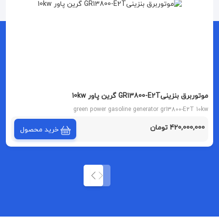
موتوربرق بنزینیGR13800-E2T گرین پاور 10kw
green power gasoline generator gr13800-E2T 10kw
420,000,000 تومان
خرید محصول