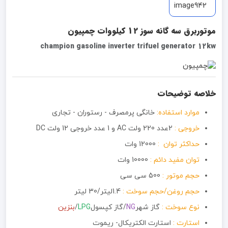
موتوربرق سه گانه سوز 12 کیلووات چمپیون
champion gasoline inverter trifuel generator 12kw
خلاصه توضیحات
موارد استفاده:
خانگی پرمصرف - رستوران - تجاری
خروجی :
2عدد 220 ولت AC و 1 عدد خروجی 12 ولت DC
حداکثر توان :
12000 وات
توان مفید دائم :
10000 وات
حجم موتور :
500 سی سی
حجم روغن/حجم سوخت :
1.4لیتر/30 لیتر
نوع سوخت :
گاز شهر
NG
/گاز کپسول
LPG
/
بنزین
استارت :
استارت الکتریکال- ریموت