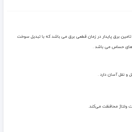
انسین 4.3kw با قدرت حداکثر 4300 ولت آمپر و توان مفید 3 کیلووات و توان جریان دهی 13 آمپر یک منبع تامین برق پایدار در زمان قطعی برق می باشد که با تبدیل سوخت
و نقل آسان دارد .
ات ولتاژ محافظت می‌کند.