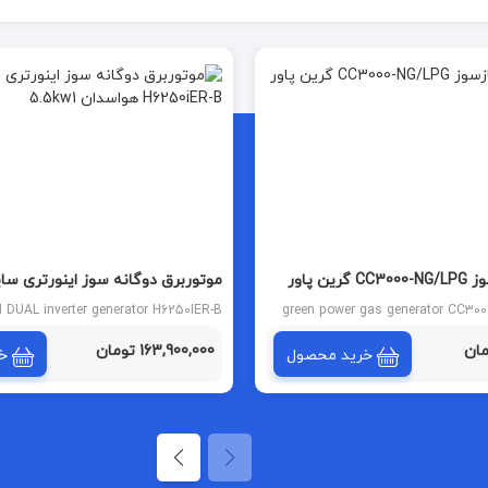
موتور برق گازسوز CC3000-NG/LPG گرین پاور
موتوربرق دوگانه سوز اینورتری سا
H6250iER-B هواسدان 5.5kw
UAL inverter generator H6250IER-B
green power gas generator CC300
5.5kw
163,900,000 تومان
خرید محصول
خ