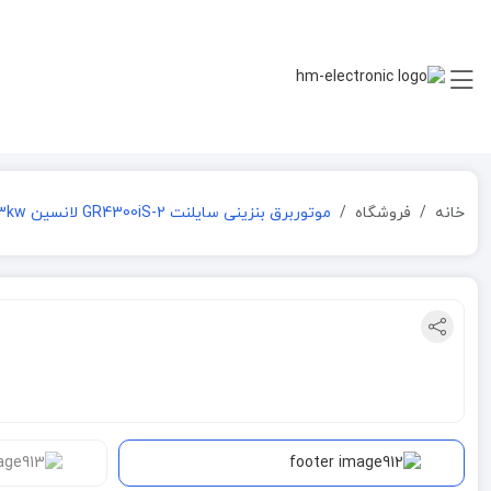
خانه
فروشگاه
موتوربرق بنزینی سایلنت GR4300iS-2 لانسین 4.3kw