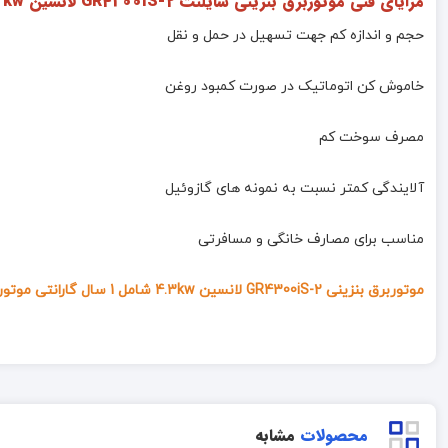
مزایای فنی
موتوربرق بنزینی سایلنت GR4300iS-2 لانسین 4.3kw
حجم و اندازه کم جهت تسهیل در حمل و نقل
خاموش کن اتوماتیک در صورت کمبود روغن
مصرف سوخت کم
آلایندگی کمتر نسبت به نمونه های گازوئیل
مناسب برای مصارف خانگی و مسافرتی
موتوربرق بنزینی GR4300iS-2 لانسین 4.3kw شامل 1 سال گارانتی موتوری و 10 سال خدمات پس از فروش می باشد .
محصولات
مشابه