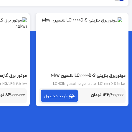
موتوربرق بنزینی LC10000D-S لانسین 10kw
2.5kw
0-NG/LPG 2.5 kw
LONCIN gasoline generator LC10000D-S 10 kw
134,900,000 تومان
84,000,000 تومان
خرید محصول