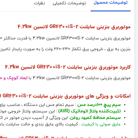
توضیحات محصول
توضیحات تکمیلی
نظرات
موتوربرق بنزینی سایلنت GR4300iS-2 لانسین 4.3kw
بنزین به برق ، خروجی برق تکفاز 230-220 ولت را به صورت پایدار تامین می کند و به دلیل داشتن برد اینورتر ، قابل استفاده برای تمام مصرف کننده های حساس می باشد .
کاربرد
موتوربرق بنزینی سایلنت GR4300iS-2 لانسین 4.3kw
موتوربرق بنزینی سایلنت GR4300iS-2 لانسین 4.3kw با
ابعاد کوچک و ح
امکانات و ویژگی های موتوربرق بنزینی سایلنت GR4300iS-2 لانسین 4.3kw
سیم پیچ 100درصد مس :
سیم تمام مس این دستگاه ، مناسب برای ک
تثبیت‌کننده ولتاژ اتوماتیک (AVR) :
این سیستم، ولتاژ خروجی موتور ب
سیستم محافظ کمبود روغن:
این ویژگی از آسیب دیدن موتور در اث
عایق صوتی با کیفیت :
کیفیت بالای عایق بندی و حالت سایلنت باع