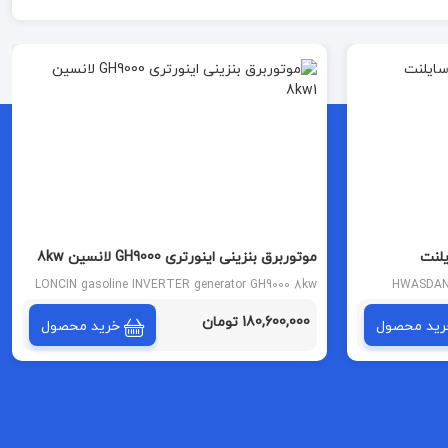
یلنت
موتوربرق بنزینی اینورتری GH9000 لانسین 8kw
LONCIN gasoline INVERTER generator GH9000 8kw
HWASDAN D
180,600,000 تومان
رید محصول
خرید محصول