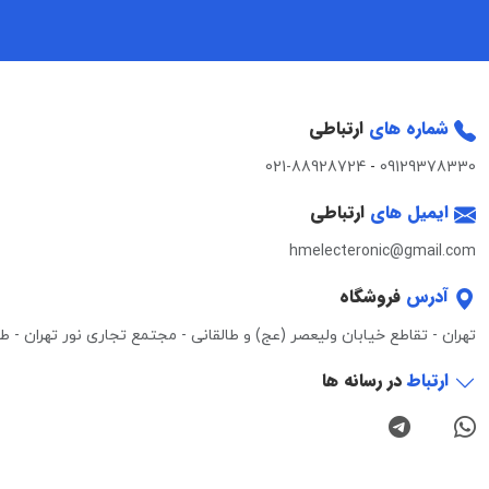
شماره های
ارتباطی
021-88928724
-
09129378330
ایمیل های
ارتباطی
hmelecteronic@gmail.com
آدرس
فروشگاه
تهران - تقاطع خیابان ولیعصر (عج) و طالقانی - مجتمع تجاری نور تهران - طبقه 3 - واحد 0
ارتباط
در رسانه ها