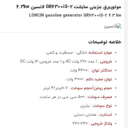
موتوربرق بنزینی سایلنت GR4300iS-2 لانسین 4.3kw
LONCIN gasoline generator GR4300iS-2 4.3 kw
خلاصه توضیحات
موارد استفاده:
خانگی - مسافرت و کمپ
خروجی :
1 عدد 220 ولت AC و 1 عدد خروجی 12 ولت DC
حداکثر توان :
4300 وات
توان مفید دائم :
3000 وات
حجم روغن/حجم سوخت :
0.7لیتر/4 لیتر
مصرف سوخت :
500 سی سی در هر ساعت
نوع سوخت :
بنزین
استارت :
هندلی دستی
ولتاژ خروجی :
230-220