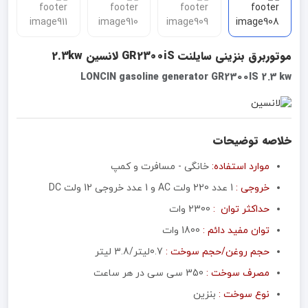
موتوربرق بنزینی سایلنت GR2300iS لانسین 2.3kw
LONCIN gasoline generator GR2300IS 2.3 kw
خلاصه توضیحات
موارد استفاده:
خانگی - مسافرت و کمپ
خروجی :
1 عدد 220 ولت AC و 1 عدد خروجی 12 ولت DC
حداکثر توان :
2300 وات
توان مفید دائم :
1800 وات
حجم روغن/حجم سوخت :
0.7لیتر/3.8 لیتر
مصرف سوخت :
350 سی سی در هر ساعت
نوع سوخت :
بنزین