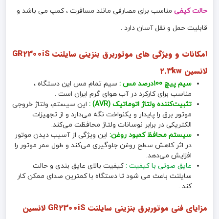
حالت کیفی
مناسب برای مصارفی مانند مسافرت ، کمپ می باشد و
قابلیت حمل و نقل آسان دارد .
امکانات و ویژگی های موتوربرق بنزینی سایلنت GR2300iS
لانسین 2.3kw
سیم پیچ 100درصد مس :
سیم تمام مس این دستگاه ،
مناسب برای کارکرد در آب هوای گرم ایران است .
تثبیت‌کننده ولتاژ اتوماتیک (AVR) :
این سیستم، ولتاژ خروجی
موتور برق را پایدار و یکنواخت نگه می‌دارد و از تجهیزات
الکتریکی در برابر نوسانات ولتاژ محافظت می‌کند.
سیستم محافظ کمبود روغن:
این ویژگی از آسیب دیدن موتور
در اثر کاهش سطح روغن جلوگیری می‌کند و طول عمر موتور را
افزایش می‌دهد.
عایق صوتی با کیفیت :
کیفیت بالای عایق بندی و حالت
سایلنت باعث می شود تا دستگاه با کمترین صدای ممکن کار
کند .
مزایای فنی
موتوربرق بنزینی سایلنت GR2300iS لانسین