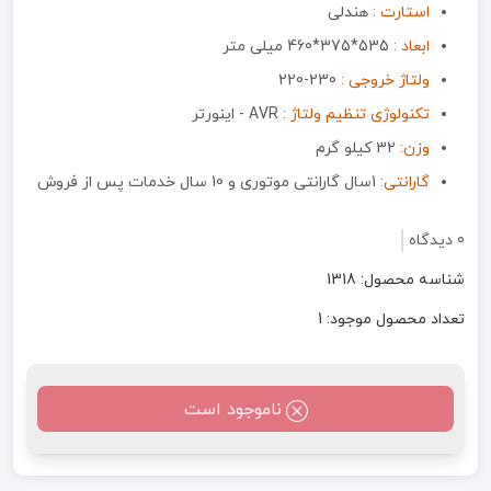
استارت :
هندلی
ابعاد :
535*375*460 میلی متر
ولتاژ خروجی :
230-220
تکنولوژی تنظیم ولتاژ :
AVR - اینورتر
وزن:
32 کیلو گرم
گارانتی:
1سال گارانتی موتوری و 10 سال خدمات پس از فروش
0 دیدگاه
شناسه محصول: 1318
تعداد محصول موجود: 1
ناموجود است