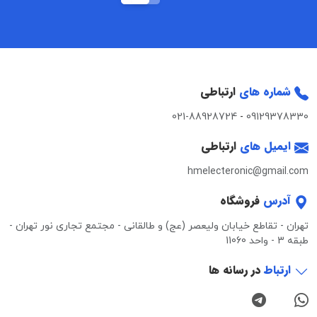
شماره های
ارتباطی
021-88928724
-
09129378330
ایمیل های
ارتباطی
hmelecteronic@gmail.com
آدرس
فروشگاه
تهران - تقاطع خیابان ولیعصر (عج) و طالقانی - مجتمع تجاری نور تهران -
طبقه 3 - واحد 11060
ارتباط
در رسانه ها