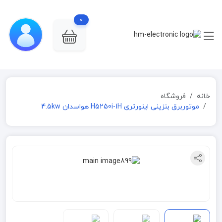
0
خانه
فروشگاه
موتوربرق بنزینی اینورتری H5250i-1H هواسدان 4.5kw