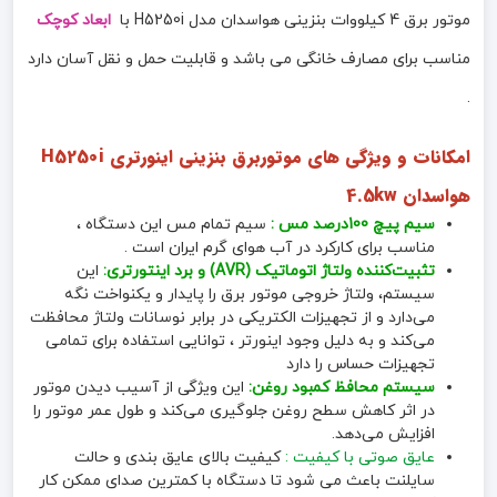
موتور برق 4 کیلووات بنزینی هواسدان مدل H5250i با
ابعاد کوچک
مناسب برای مصارف خانگی می باشد و قابلیت حمل و نقل آسان دارد
.
امکانات و ویژگی های موتوربرق بنزینی اینورتری H5250i
هواسدان 4.5kw
سیم پیچ 100درصد مس :
سیم تمام مس این دستگاه ،
مناسب برای کارکرد در آب هوای گرم ایران است .
تثبیت‌کننده ولتاژ اتوماتیک (AVR) و برد اینتورتری:
این
سیستم، ولتاژ خروجی موتور برق را پایدار و یکنواخت نگه
می‌دارد و از تجهیزات الکتریکی در برابر نوسانات ولتاژ محافظت
می‌کند و به دلیل وجود اینورتر ، توانایی استفاده برای تمامی
تجهیزات حساس را دارد
سیستم محافظ کمبود روغن:
این ویژگی از آسیب دیدن موتور
در اثر کاهش سطح روغن جلوگیری می‌کند و طول عمر موتور را
افزایش می‌دهد.
عایق صوتی با کیفیت :
کیفیت بالای عایق بندی و حالت
سایلنت باعث می شود تا دستگاه با کمترین صدای ممکن کار