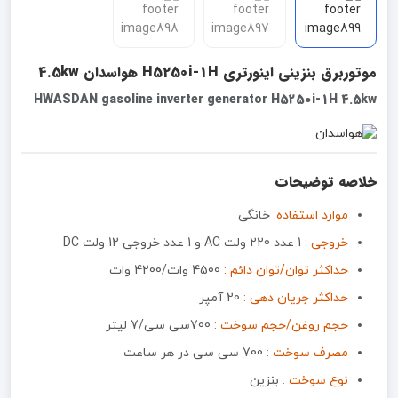
موتوربرق بنزینی اینورتری H5250i-1H هواسدان 4.5kw
HWASDAN gasoline inverter generator H5250i-1H 4.5kw
خلاصه توضیحات
موارد استفاده:
خانگی
خروجی :
1 عدد 220 ولت AC و 1 عدد خروجی 12 ولت DC
حداکثر توان/توان دائم :
4500 وات/4200 وات
حداکثر جریان دهی :
20 آمپر
حجم روغن/حجم سوخت :
700سی سی/7 لیتر
مصرف سوخت :
700 سی سی در هر ساعت
نوع سوخت :
بنزین