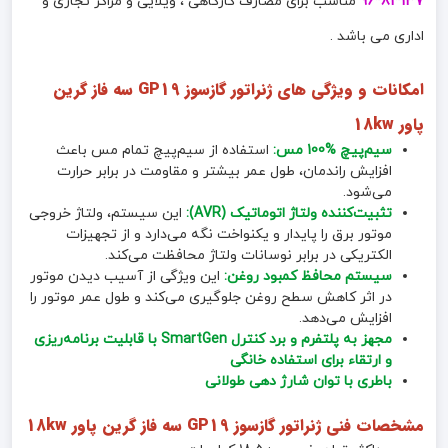
137*81*96
مناسب برای مصارف کارگاهی ، ویلایی و مراکز تجاری و
اداری می باشد .
امکانات و ویژگی های ژنراتور گازسوز GP19 سه فاز گرین
پاور 18kw
سیم‌پیچ %100 مس:
استفاده از سیم‌پیچ تمام مس باعث
افزایش راندمان، طول عمر بیشتر و مقاومت در برابر حرارت
می‌شود.
تثبیت‌کننده ولتاژ اتوماتیک (AVR):
این سیستم، ولتاژ خروجی
موتور برق را پایدار و یکنواخت نگه می‌دارد و از تجهیزات
الکتریکی در برابر نوسانات ولتاژ محافظت می‌کند.
سیستم محافظ کمبود روغن:
این ویژگی از آسیب دیدن موتور
در اثر کاهش سطح روغن جلوگیری می‌کند و طول عمر موتور را
افزایش می‌دهد.
مجهز به پلتفرم و برد کنترل SmartGen با قابلیت برنامه‌ریزی
و ارتقاء برای استفاده خانگی
باطری با توان شارژ دهی طولانی
مشخصات فنی
ژنراتور گازسوز GP19 سه فاز گرین پاور 18kw