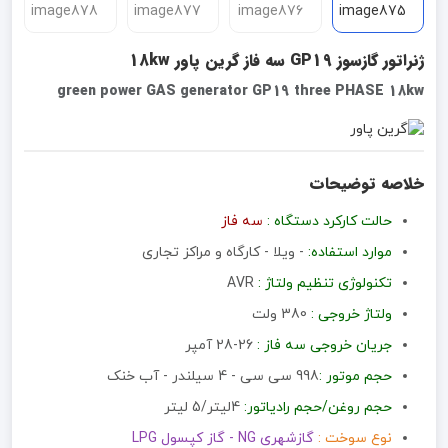
ژنراتور گازسوز GP19 سه فاز گرین پاور 18kw
green power GAS generator GP19 three PHASE 18kw
خلاصه توضیحات
حالت کارکرد دستگاه :
سه فاز
موارد استفاده:
- ویلا - کارگاه و مراکز تجاری
تکنولوژی تنظیم ولتاژ :
AVR
ولتاژ خروجی :
380 ولت
جریان خروجی سه فاز :
26-28 آمپر
حجم موتور :
998 سی سی - 4 سیلندر - آب خنک
حجم روغن/حجم رادیاتور:
4لیتر/5 لیتر
نوع سوخت :
گازشهری NG - گاز کپسول LPG