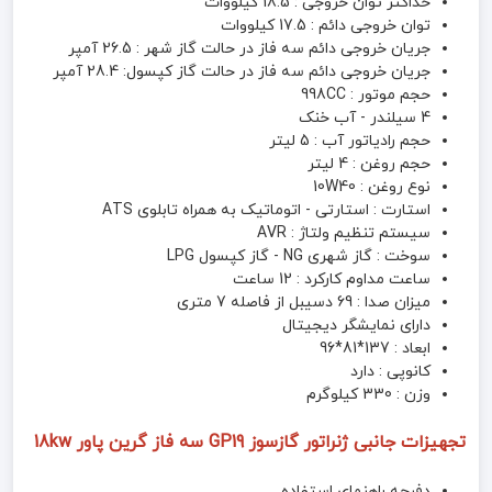
حداکثر توان خروجی : 18.5 کیلووات
توان خروجی دائم : 17.5 کیلووات
جریان خروجی دائم سه فاز در حالت گاز شهر : 26.5 آمپر
جریان خروجی دائم سه فاز در حالت گاز کپسول: 28.4 آمپر
حجم موتور : 998CC
4 سیلندر - آب خنک
حجم رادیاتور آب : 5 لیتر
حجم روغن : 4 لیتر
نوع روغن : 10W40
استارت : استارتی - اتوماتیک به همراه تابلوی ATS
سیستم تنظیم ولتاژ : AVR
سوخت : گاز شهری NG - گاز کپسول LPG
ساعت مداوم کارکرد : 12 ساعت
میزان صدا : 69 دسیبل از فاصله 7 متری
دارای نمایشگر دیجیتال
ابعاد : 137*81*96
کانوپی : دارد
وزن : 330 کیلوگرم
تجهیزات جانبی
ژنراتور گازسوز GP19 سه فاز گرین پاور 18kw
دفرچه راهنمای استفاده