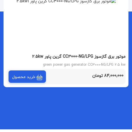
موتور برق گازسوز CC3000-NG/LPG گرین پاور 2.5kw
green power gas generator CC3000-NG/LPG 2.5 kw
84,000,000 تومان
خرید محصول