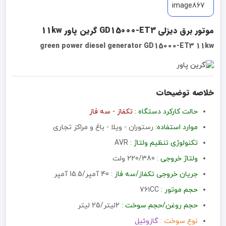
موتور برق دیزلی GD15000-ET3 گرین پاور 11kw
green power diesel generator GD15000-ET3 11kw
خلاصه توضیحات
حالت کارکرد دستگاه :
تکفاز - سه فاز
موارد استفاده:
رستوران - ویلا - باغ و مراکز تجاری
تکنولوژی تنظیم ولتاژ :
AVR
ولتاژ خروجی :
220/380 ولت
جریان خروجی تکفاز/سه فاز :
40 آمپر/15.5 آمپر
حجم موتور :
761CC
حجم روغن/حجم سوخت :
2لیتر/25 لیتر
نوع سوخت :
گازوئیل