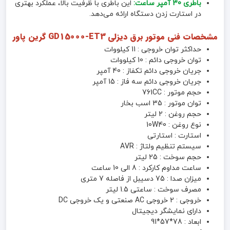
باطری 30 آمپر ساعت:
این باطری با ظرفیت بالا، عملکرد بهتری
در استارت زدن دستگاه ارائه می‌دهد.
مشخصات فنی موتور برق دیزلی GD15000-ET3 گرین پاور
حداکثر توان خروجی : 11 کیلووات
توان خروجی دائم : 10 کیلووات
جریان خروجی دائم تکفاز : 40 آمپر
جریان خروجی دائم سه فاز : 15 آمپر
حجم موتور : 761CC
توان موتور : 35 اسب بخار
حجم روغن : 2 لیتر
نوع روغن : 10W40
استارت : استارتی
سیستم تنظیم ولتاژ : AVR
حجم سوخت : 25 لیتر
ساعت مداوم کارکرد : 8 الی 10 ساعت
میزان صدا : 75 دسیبل از فاصله 7 متری
مصرف سوخت : ساعتی 1.5 لیتر
خروجی : 2 خروجی AC صنعتی و یک خروجی DC
دارای نمایشگر دیجیتال
ابعاد : 78*57*91