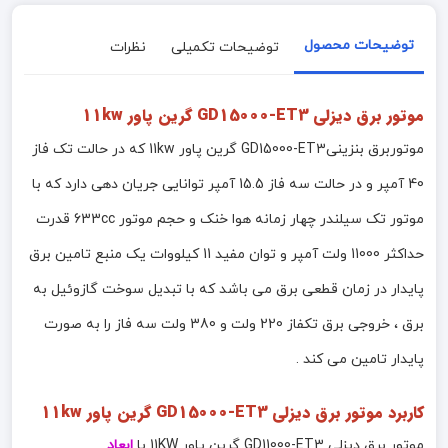
توضیحات محصول
توضیحات تکمیلی
نظرات
موتور برق دیزلی GD15000-ET3 گرین پاور 11kw
موتوربرق بنزینیGD15000-ET3 گرین پاور 11kw که در حالت تک فاز
40 آمپر و در حالت سه فاز 15.5 آمپر توانایی جریان دهی دارد که با
موتور تک سیلندر چهار زمانه هوا خنک و حجم موتور 633cc قدرت
حداکثر 11000 ولت آمپر و توان مفید 11 کیلووات یک منبع تامین برق
پایدار در زمان قطعی برق می باشد که با تبدیل سوخت گازوئیل به
برق ، خروجی برق تکفاز 220 ولت و 380 ولت سه فاز را به صورت
پایدار تامین می کند .
کاربرد موتور برق دیزلی GD15000-ET3 گرین پاور 11kw
موتور برق دیزلی GD11000-ET3 گرین پاور 11KW با
ابعاد