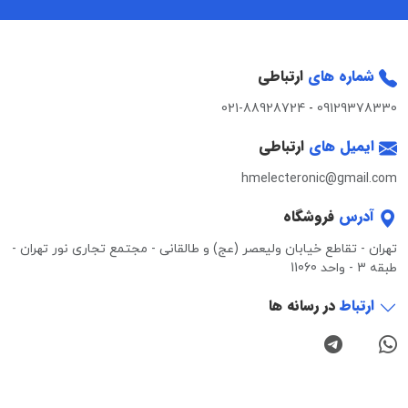
شماره های
ارتباطی
021-88928724
-
09129378330
ایمیل های
ارتباطی
hmelecteronic@gmail.com
آدرس
فروشگاه
تهران - تقاطع خیابان ولیعصر (عج) و طالقانی - مجتمع تجاری نور تهران -
طبقه 3 - واحد 11060
ارتباط
در رسانه ها