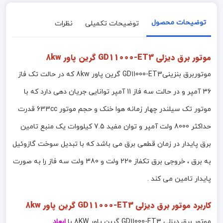
توضیحات محصول
توضیحات تکمیلی
نظرات
موتور برق دیزلی GD11000-ET3 گرین پاور 8kw
موتوربرق بنزینیGD11000-ET3 گرین پاور 8kw که در حالت تک فاز
36 آمپر و در حالت سه فاز 11 آمپر توانایی جریان دهی دارد که با
موتور تک سیلندر چهار زمانه هوا خنک و حجم موتور 633cc قدرت
حداکثر 8000 ولت آمپر و توان مفید 7.5 کیلووات یک منبع تامین
برق پایدار در زمان قطعی برق می باشد که با تبدیل سوخت گازوئیل
به برق ، خروجی برق تکفاز 220 ولت و 380 ولت سه فاز را به صورت
پایدار تامین می کند .
کاربرد موتور برق دیزلی GD11000-ET3 گرین پاور 8kw
موتور برق دیزلی GD11000-ET3 گرین پاور 8KW با
ابعاد