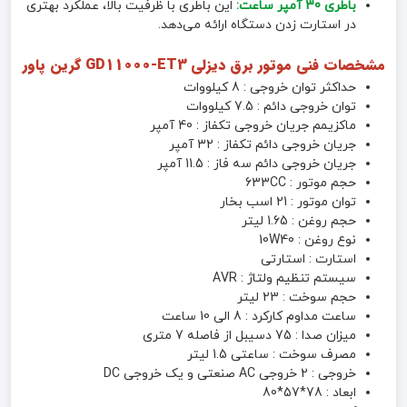
باطری 30 آمپر ساعت:
این باطری با ظرفیت بالا، عملکرد بهتری
در استارت زدن دستگاه ارائه می‌دهد.
مشخصات فنی موتور برق دیزلی GD11000-ET3 گرین پاور
حداکثر توان خروجی : 8 کیلووات
توان خروجی دائم : 7.5 کیلووات
ماکزیمم جریان خروجی تکفاز : 40 آمپر
جریان خروجی دائم تکفاز : 32 آمپر
جریان خروجی دائم سه فاز : 11.5 آمپر
حجم موتور : 633CC
توان موتور : 21 اسب بخار
حجم روغن : 1.65 لیتر
نوع روغن : 10W40
استارت : استارتی
سیستم تنظیم ولتاژ : AVR
حجم سوخت : 23 لیتر
ساعت مداوم کارکرد : 8 الی 10 ساعت
میزان صدا : 75 دسیبل از فاصله 7 متری
مصرف سوخت : ساعتی 1.5 لیتر
خروجی : 2 خروجی AC صنعتی و یک خروجی DC
ابعاد : 78*57*80