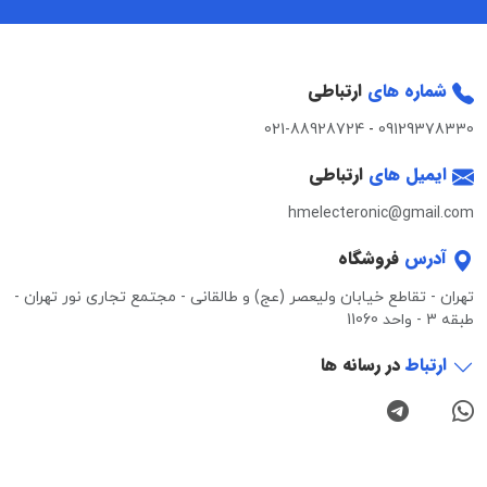
شماره های
ارتباطی
021-88928724
-
09129378330
ایمیل های
ارتباطی
hmelecteronic@gmail.com
آدرس
فروشگاه
تهران - تقاطع خیابان ولیعصر (عج) و طالقانی - مجتمع تجاری نور تهران -
طبقه 3 - واحد 11060
ارتباط
در رسانه ها