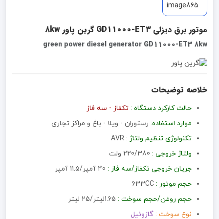
موتور برق دیزلی GD11000-ET3 گرین پاور 8kw
green power diesel generator GD11000-ET3 8kw
خلاصه توضیحات
حالت کارکرد دستگاه :
تکفاز - سه فاز
موارد استفاده:
رستوران - ویلا - باغ و مراکز تجاری
تکنولوژی تنظیم ولتاژ :
AVR
ولتاژ خروجی :
220/380 ولت
جریان خروجی تکفاز/سه فاز :
40 آمپر/11.5 آمپر
حجم موتور :
633CC
حجم روغن/حجم سوخت :
1.65لیتر/25 لیتر
نوع سوخت :
گازوئیل