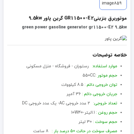
موتوربرق بنزینیGR11500-E2 گرین پاور 9.5kw
green power gasoline generator gr11500-E2 9.5kw
خلاصه توضیحات
موارد استفاده:
رستوران - فروشگاه - منزل مسکونی
حجم موتور :
550CC
توان خروجی دائم :
8.5 کیلووات
جریان خروجی دائم :
36 آمپر
تعداد خروجی:
2 عدد خروجی AC- یک عدد خروجی DC
حجم روغن :
1.1لیتر-10W40
حجم سوخت :
30 لیتر
مصرف سوخت در حالت 50 درصد بار :
8 ساعت