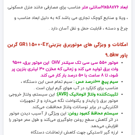
ابعاد 61x58x76سانتی متر
مناسب برای مصارفی مانند منزل مسکونی
، ویلا و صنایع کوچک تجاری می باشد که به دلیل ابعاد مناسب و
چرخ و دسته ، قابلبت حمل و نقل آسان دارد .
امکانات و ویژگی های
موتوربرق بنزینیGR11500-E2 گرین
پاور 9.5kw
موتور 550 سی سی تک سیلندر OHV این موتور برق، 9500
وات برق تولید می کند و زمانی که مخزن 30 لیتری بنزین پر
شود، تا 8 ساعت با 50 درصد بار کار می کند.
سیم پیچ 100درصد مس :
سیم تمام مس این دستگاه ،
مناسب برای کارکرد در آب هوای گرم ایران است .
تثبیت‌کننده ولتاژ اتوماتیک (AVR):
این سیستم، ولتاژ خروجی
موتور برق را پایدار و یکنواخت نگه می‌دارد و از تجهیزات
الکتریکی در برابر نوسانات ولتاژ محافظت می‌کند.
سیستم محافظ کمبود روغن:
این ویژگی از آسیب دیدن موتور
در اثر کاهش سطح روغن جلوگیری می‌کند و طول عمر موتور را
افزایش می‌دهد.
لرزه گیر لاستیکی جهت کاهش ارتعاشات دستگاه