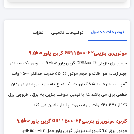
توضیحات محصول
توضیحات تکمیلی
نظرات
موتوربرق بنزینیGR11500-E2 گرین پاور 9.5kw
موتوربرق بنزینیGR11500-E2 گرین پاور 9.5kw با موتور تک سیلندر
چهار زمانه هوا خنک و حجم موتور 550cc قدرت حداکثر 9500 ولت
آمپر و توان مفید 8.5 کیلووات یک منبع تامین برق پایدار در زمان
قطعی برق می باشد که با تبدیل سوخت بنزین به برق ، خروجی برق
تکفاز 230-220 ولت را به صورت پایدار تامین می کند
کاربرد موتوربرق بنزینیGR11500-E2 گرین پاور 9.5kw
موتور برق 9.5 کیلووات بنزینی گرین پاور مدل GR11500-E2با