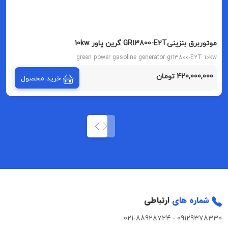
موتوربرق بنزینیGR13800-E2T گرین پاور 10kw
green power gasoline generator gr13800-E2T 10kw
420,000,000 تومان
خرید محصول
شماره های
ارتباطی
021-88928724
-
09129378330