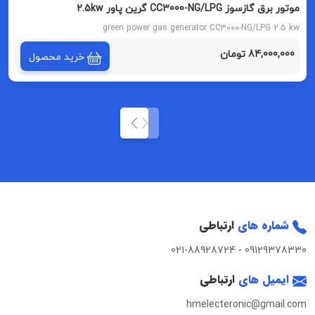
موتور برق گازسوز CC3000-NG/LPG گرین پاور 2.5kw
green power gas generator CC3000-NG/LPG 2.5 kw
84,000,000 تومان
خرید محصول
شماره های
ارتباطی
021-88928724
-
09129378330
ایمیل های
ارتباطی
hmelecteronic@gmail.com