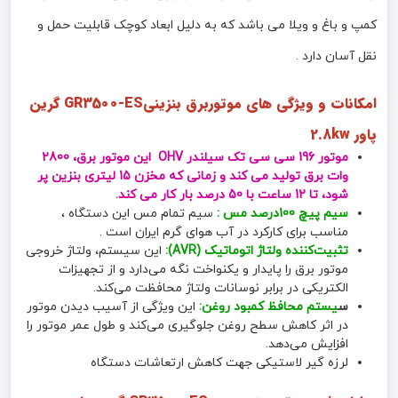
کمپ و باغ و ویلا می باشد که به دلیل ابعاد کوچک قابلیت حمل و
نقل آسان دارد .
امکانات و ویژگی های موتوربرق بنزینیGR3500-ES گرین
پاور 2.8kw
موتور 196 سی سی تک سیلندر OHV این موتور برق، 2800
وات برق تولید می کند و زمانی که مخزن 15 لیتری بنزین پر
شود، تا 12 ساعت با 50 درصد بار کار می کند.
سیم پیچ 100درصد مس :
سیم تمام مس این دستگاه ،
مناسب برای کارکرد در آب هوای گرم ایران است .
تثبیت‌کننده ولتاژ اتوماتیک (AVR):
این سیستم، ولتاژ خروجی
موتور برق را پایدار و یکنواخت نگه می‌دارد و از تجهیزات
الکتریکی در برابر نوسانات ولتاژ محافظت می‌کند.
س
یستم محافظ کمبود روغن:
این ویژگی از آسیب دیدن موتور
در اثر کاهش سطح روغن جلوگیری می‌کند و طول عمر موتور را
افزایش می‌دهد.
لرزه گیر لاستیکی جهت کاهش ارتعاشات دستگاه