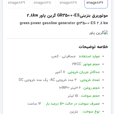
موتوربرق بنزینیGR3500-ES گرین پاور 2.8kw
green power gasoline generator gr3500-ES 2.8 kw
خلاصه توضیحات
موارد استفاده:
مسافرتی - کمپ
حجم موتور :
196CC
حداکثر جریان خروجی :
11 آمپر
تعداد خروجی:
2 عدد خروجی AC- یک عدد خروجی DC
حجم روغن :
0.6لیتر-10W40
حجم سوخت :
15 لیتر
مصرف سوخت در حالت 50 درصد بار :
12 ساعت
نوع سوخت :
بنزین