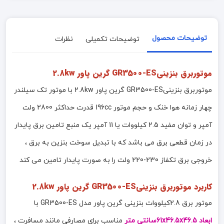
توضیحات محصول
توضیحات تکمیلی
نظرات
موتوربرق بنزینیGR3500-ES گرین پاور 2.8kw
موتوربرق بنزینیGR3500-ES گرین پاور 2.8kw با موتور تک سیلندر
چهار زمانه هوا خنک و حجم موتور 196cc قدرت حداکثر 2800 ولت
آمپر و توان مفید 2.5 کیلووات یا 11 آمپر یک منبع تامین برق پایدار
در زمان قطعی برق می باشد که با تبدیل سوخت بنزین به برق ،
خروجی برق تکفاز 230-220 ولت را به صورت پایدار تامین می کند
کاربرد موتوربرق بنزینیGR3500-ES گرین پاور 2.8kw
موتور برق 2.8کیلووات بنزینی گرین پاور مدل GR3500-ES با
ابعاد 61x46.5x46.5سانتی متر
مناسب برای مصارفی مانند مسافرت ،