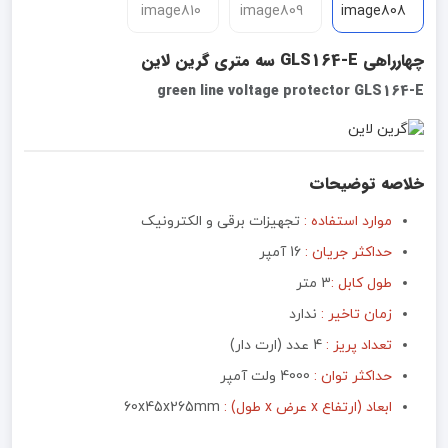
چهارراهی GLS164-E سه متری گرین لاین
green line voltage protector GLS164-E
خلاصه توضیحات
موارد استفاده :
تجهیزات برقی و الکترونیک
حداکثر جریان :
16 آمپر
طول کابل :
3 متر
زمان تاخیر :
ندارد
تعداد پریز :
4 عدد (ارت دار)
حداکثر توان :
4000 ولت آمپر
ابعاد (ارتفاع x عرض x طول) :
60x45x265mm