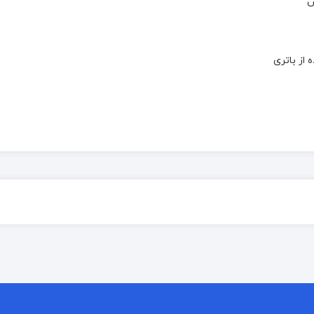
ص
از باتری