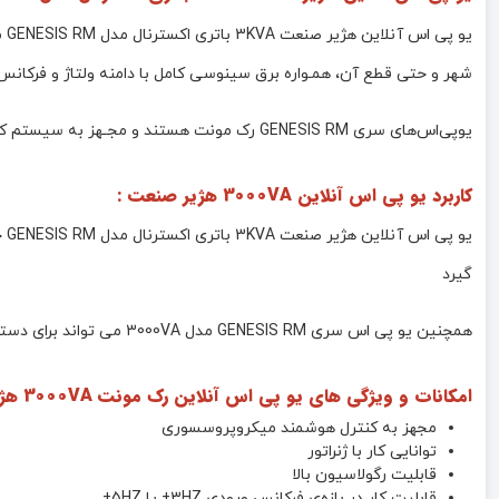
شهر و حتی قطع آن، همـواره برق سینوسی کامل با دامنه ولتاژ و فرکانس
یوپی‌اس‌های سری GENESIS RM رک مونت هستند و مجـهز به سیستم کنترل هوشمند میکروپروسسوری بوده ، بدین ترتیب کنترل و تشخیص خطاها در تمامی قسمت‌ها توسط آن انجام می‌شود.
کاربرد یو پی اس آنلاین 3000VA هژیر صنعت :
یو
گیرد
همچنین یو پی اس سری GENESIS RM مدل 3000VA می تواند برای دستگاه‌های دقیق اندازه‌گیری، وسایل حساس آزمایشگاهی، پزشکی، تجهیزات مخابراتی و… که تا 2700 وات توان مصرفی داشته باشند ، استفاده شود .
امکانات و ویژگی های یو پی اس آنلاین رک مونت 3000VA هژیر صنعت :
مجهز به کنترل هوشمند میکروپروسسوری
توانایی کار با ژنراتور
قابلیت رگولاسیون بالا
قابلیت کار در بازه‌ی فرکانس ورودی 3HZ± یا 5HZ±