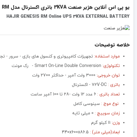
یو پی اس آنلاین هژیر صنعت 3KVA باتری اکسترنال مدل GENESIS RM
HAJIR GENESIS RM Online UPS 3KVA EXTERNAL BATTERY
خلاصه توضیحات
موارد استفاده:
تجهیزات کامپیوتری و کنسول های بازی - سرور - ت
تکنولوژی:
Smart On-Line Double Conversion -
رک مونت
توان خروجی:
3000 ولت آمپر - حداکثر 2700 وات
باتری :
72V-DC - اکسترنال
تعداد باتری :
6 عدد 12 ولت -28 تا 100 آمپر ساعت
نوع موج :
سینوسی کامل
زمان سوییچ :
0 میلی ثایه
وزن:
11 کیلو گرم
ابعاد(میلی متر) :
440x600x86.5