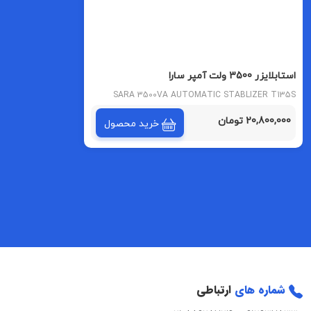
استابلایزر 3500 ولت آمپر سارا
SARA 3500VA AUTOMATIC STABLIZER T135S
MODEL
20,800,000 تومان
خرید محصول
شماره های
ارتباطی