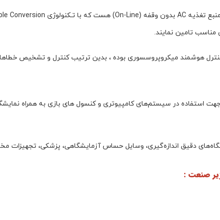
 مناسب تامین نمایند.
 پی اس آنلاین هژیر صنعت 3KVA باتری اکسترنال مدل GENESIS RM جهت استفاده در سیستم‌های کامپیوتری و کنسو