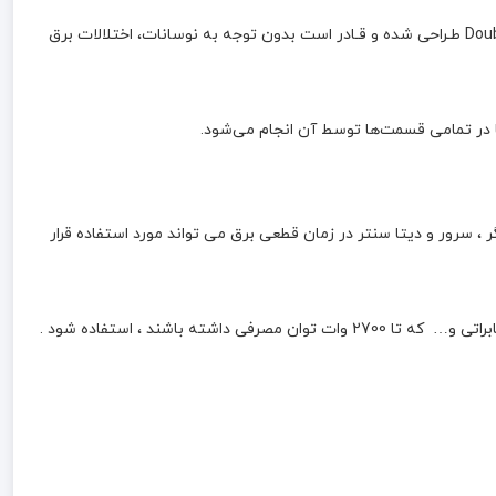
یو پی اس آنلاین هژیر صنعت 3KVA باتری اکسترنال مدل GENESIS RM منبع تغذیه AC بدون وقفه (On-Line) هست که با تـکنولوژی Double Conversion طـراحی شده و قـادر است بدون توجه به نوسانات، اختلالات برق
ل های بازی به همراه نمایشگر ، سرور و دیتا سنتر در زمان قطعی برق می تواند مورد استفاده قرار