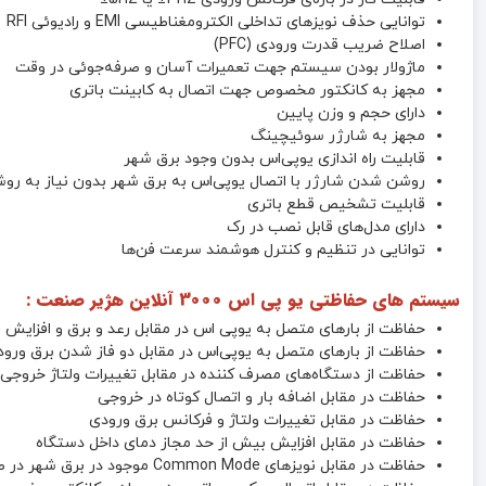
توانایی حذف نویزهای تداخلی الکترومغناطیسی EMI و رادیوئی RFI
اصلاح ضریب قدرت ورودی (PFC)
ماژولار بودن سیستم جهت تعمیرات آسان و صرفه‌جوئی در وقت
مجهز به کانکتور مخصوص جهت اتصال به کابینت باتری
دارای حجم و وزن پایین
مجهز به شارژر سوئیچینگ
قابلیت راه اندازی یوپی‌اس بدون وجود برق شهر
روشن شدن شارژر با اتصال یوپی‌اس به برق شهر بدون نیاز به رو
قابلیت تشخیص قطع باتری
دارای مدل‌های قابل نصب در رک
توانایی در تنظیم و کنترل هوشمند سرعت فن‌ها
سیستم های حفاظتی یو پی اس 3000 آنلاین هژیر صنعت :
حفاظت از بارهای متصل به یو‌پی اس در مقابل رعد و برق و افزایش ن
حفاظت از بارهای متصل به یوپی‌اس در مقابل دو فاز شدن برق ورو
حفاظت از دستگاه‌های مصرف کننده در مقابل تغییرات ولتاژ خروجی 
حفاظت در مقابل اضافه بار و اتصال کوتاه در خروجی
حفاظت در مقابل تغییرات ولتاژ و فرکانس برق ورودی
حفاظت در مقابل افزایش بیش از حد مجاز دمای داخل دستگاه
حفاظت در مقابل نویزهای Common Mode موجود در برق شهر در صورت وجود ارت استاندارد