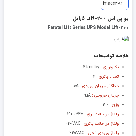
یو پی اس Lift-200 فاراتل
Faratel Lift Series UPS Model Lift-200
خلاصه توضیحات
تکنولوژی :
Standby
تعداد باتری :
۲
حداکثر جریان ورودی :
10A
جریان خروجی :
9.1A
وزن :
۱۴.۶
ولتاژ در حالت برق :
245~190
ولتاژ در حالت باتری :
220VAC
ولتاژ ورودی نامی :
220VAC